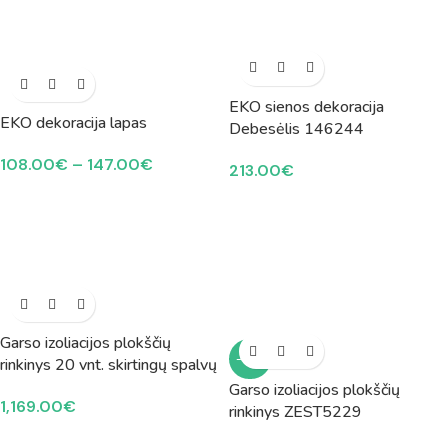
EKO sienos dekoracija
EKO dekoracija lapas
Debesėlis 146244
108.00
€
–
147.00
€
213.00
€
Garso izoliacijos plokščių
-10%
rinkinys 20 vnt. skirtingų spalvų
Garso izoliacijos plokščių
1,169.00
€
rinkinys ZEST5229