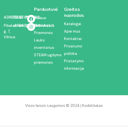
Parduotuvė
Greitos
nuorodos
ADRESAS:
TELEFONAS:
EL. PAŠTAS:
Vidaus
Katalogai
inventorius
Piliakalnio
+37067350054
info@kodelciukas.lt
g. 7,
Apie mus
Priemonės
Vilnius
Kontaktai
Lauko
Privatumo
inventorius
politika
STEAM ugdymo
Pristatymo
priemonės
informacija
Visos teisės saugomos © 2024 | Kodėlčiukas