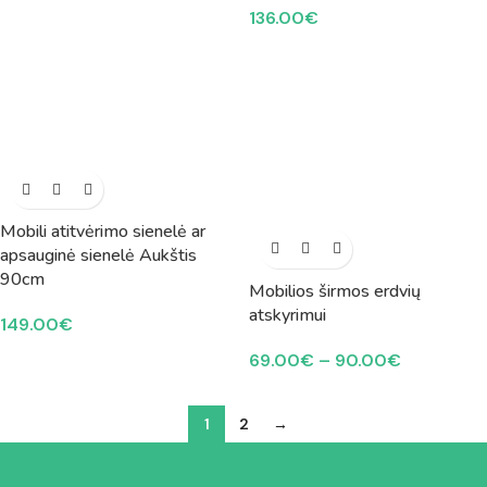
136.00
€
Mobili atitvėrimo sienelė ar
apsauginė sienelė Aukštis
90cm
Mobilios širmos erdvių
atskyrimui
149.00
€
69.00
€
–
90.00
€
1
2
→