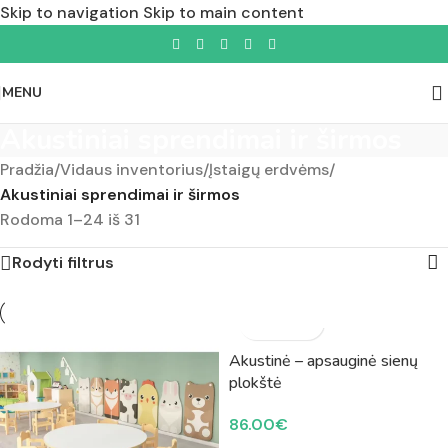
Skip to navigation
Skip to main content
MENU
Akustiniai sprendimai ir širmos
Pradžia
/
Vidaus inventorius
/
Įstaigų erdvėms
/
Akustiniai sprendimai ir širmos
Rodoma 1–24 iš 31
Rodyti filtrus
Akustinė – apsauginė sienų
plokštė
86.00
€