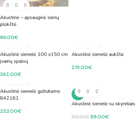
Akustinė – apsauginė sienų
plokštė
86.00
€
Akustinė sienelė 100 x150 cm
Akustinė sienelė aukšta
įvairių spalvų
219.00
€
362.00
€
Akustinė sienelė gultukams
-18%
842181
Akustinė sienelė su skyreliais
253.00
€
89.00
€
109.00
€