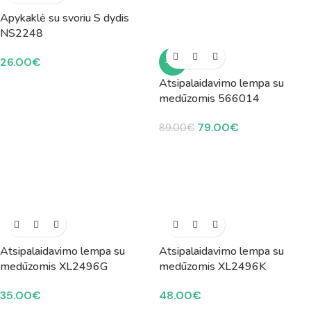
Apykaklė su svoriu S dydis
NS2248
26.00
€
-11%
Atsipalaidavimo lempa su
medūzomis 566014
79.00
€
89.00
€
Atsipalaidavimo lempa su
Atsipalaidavimo lempa su
medūzomis XL2496G
medūzomis XL2496K
35.00
€
48.00
€