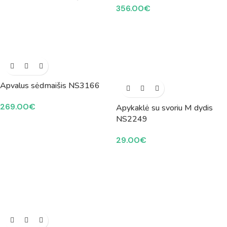
356.00
€
Apvalus sėdmaišis NS3166
269.00
€
Apykaklė su svoriu M dydis
NS2249
29.00
€