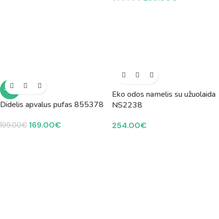
-15%
Eko odos namelis su užuolaida
Didelis apvalus pufas 855378
NS2238
169.00
€
254.00
€
199.00
€