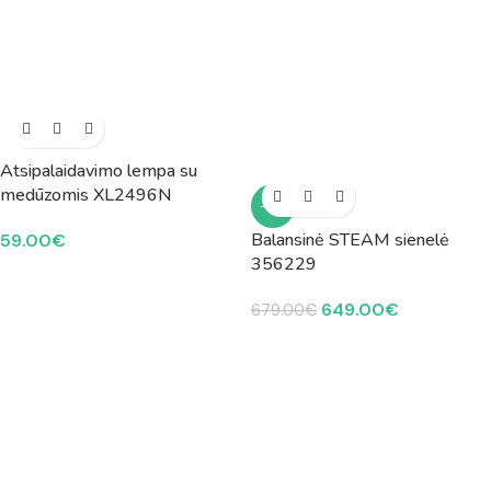
Atsipalaidavimo lempa su
medūzomis XL2496N
-4%
Balansinė STEAM sienelė
59.00
€
356229
649.00
€
679.00
€