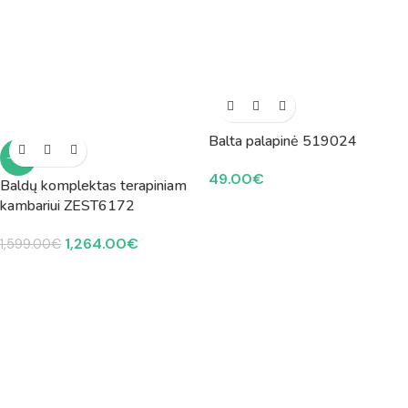
Balta palapinė 519024
-21%
49.00
€
Baldų komplektas terapiniam
kambariui ZEST6172
1,264.00
€
1,599.00
€