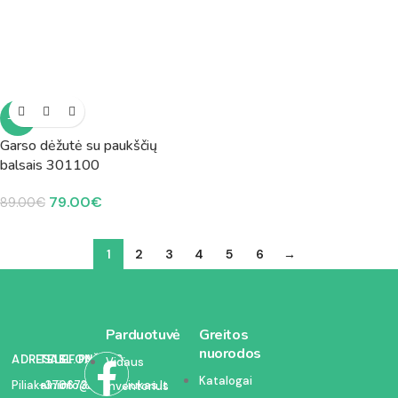
-11%
Garso dėžutė su paukščių
balsais 301100
79.00
€
89.00
€
1
2
3
4
5
6
→
Parduotuvė
Greitos
nuorodos
ADRESAS:
TELEFONAS:
EL. PAŠTAS:
Vidaus
Katalogai
Piliakalnio
+37067350054
info@kodelciukas.lt
inventorius