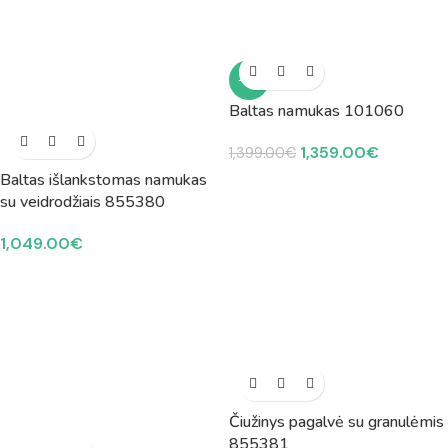
-3%
Baltas namukas 101060
1,359.00
€
1,399.00
€
Baltas išlankstomas namukas
su veidrodžiais 855380
1,049.00
€
Čiužinys pagalvė su granulėmis
855381