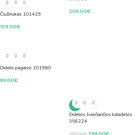
209.00
€
Čiužinukas 101429
109.00
€
Didelė pagalvė 101980
89.00
€
-9%
Didelės šviečiančios kaladėlės
356224
299.00
€
330.00
€