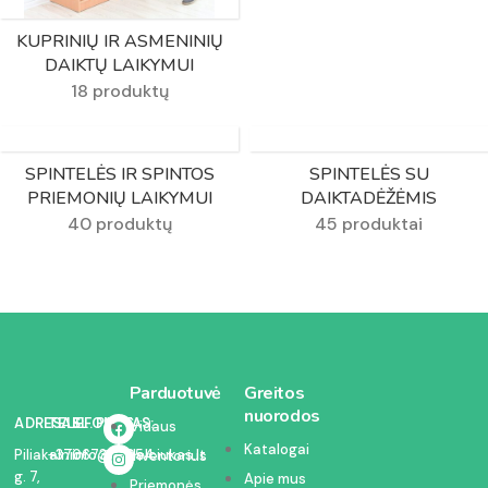
KUPRINIŲ IR ASMENINIŲ
DAIKTŲ LAIKYMUI
18 produktų
SPINTELĖS IR SPINTOS
SPINTELĖS SU
PRIEMONIŲ LAIKYMUI
DAIKTADĖŽĖMIS
40 produktų
45 produktai
Parduotuvė
Greitos
nuorodos
ADRESAS:
TELEFONAS:
EL. PAŠTAS:
Vidaus
Katalogai
Piliakalnio
+37067350054
info@kodelciukas.lt
inventorius
g. 7,
Apie mus
Priemonės