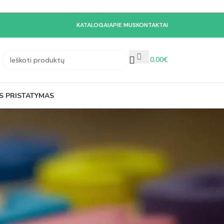
KATALOGAI
APIE MUS
KONTAKTAI
0.00
€
S PRISTATYMAS
N-EN 1177+AC:2019-04
ras; – Po sūpynėmis; – Įvariuose takeliuose;