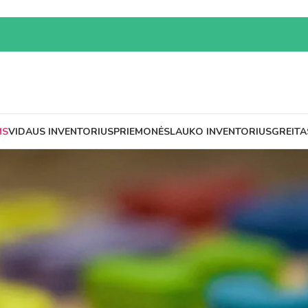
MS
VIDAUS INVENTORIUS
PRIEMONĖS
LAUKO INVENTORIUS
GREITA
elių danga
 korėta danga
 nurodytų standartų reikalavimus: PN-EN 1176-1:2017-12, P
nga dažniausiai yra naudojama:
se; – Lauko sporto aikštelėse; – Aplink žaidimų aikštelių tvo