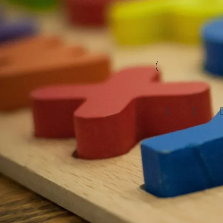
– Įvažiavimo vart
Lauko - vidaus žaidimų inventorius
Lauko sportas
Pradžia
/
Lauko inv
Lauko suoliukai ir šiukšliadėžės
Show
24
32
Lauko žaidimų įranga
Muzikiniai lauko instrumentai
Priemonės
Vidaus inventorius
Pagal kainą
Liejama EPD
danga
Filtruoti
45.00
€