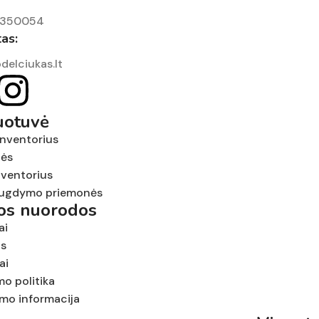
7350054
tas:
delciukas.lt
uotuvė
inventorius
nės
nventorius
ugdymo priemonės
tos nuorodos
ai
us
ai
mo politika
ymo informacija