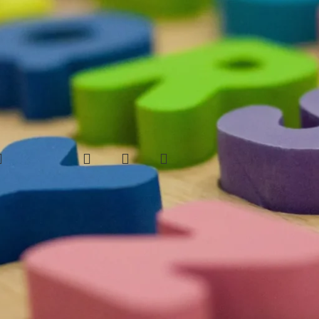
uose
entorius
/
Apsauginė lauko žaidimų aikštelių danga
36
M
PLAY-MAT guminė
korėta danga
21.00
€