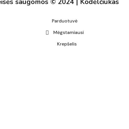
eisės saugomos © 2024 | Kodėlčiukas
Parduotuvė
Mėgstamiausi
Krepšelis