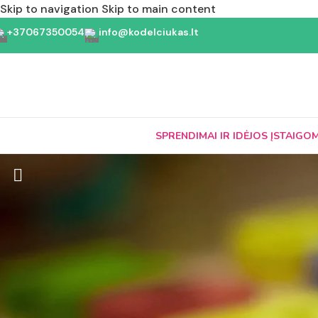
Skip to navigation
Skip to main content
+37067350054
info@kodelciukas.lt
SPRENDIMAI IR IDĖJOS ĮSTAIGO
Apsauginė lauko žaidimų aikšt
Kategorijos
PLAY-MAT guminė
Lauko inventorius
Gaminys atitinka
Apsauginė lauko žaidimų aikštelių
Guminė korėta da
danga
Betoniniai žaidimų stalai
– Žaidimų aikštelė
Ekologiška lauko įranga