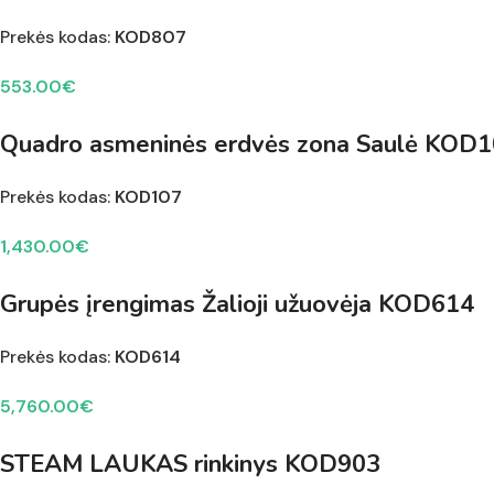
Prekės kodas:
KOD807
553.00
€
Quadro asmeninės erdvės zona Saulė KOD
Prekės kodas:
KOD107
1,430.00
€
Grupės įrengimas Žalioji užuovėja KOD614
Prekės kodas:
KOD614
5,760.00
€
STEAM LAUKAS rinkinys KOD903