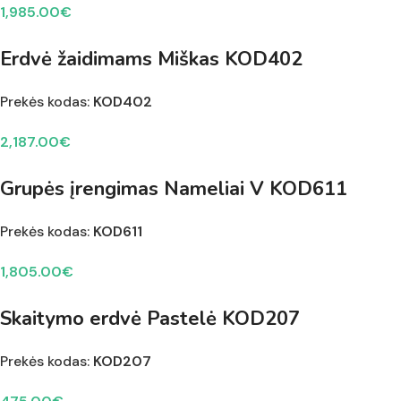
1,985.00
€
Erdvė žaidimams Miškas KOD402
Prekės kodas:
KOD402
2,187.00
€
Grupės įrengimas Nameliai V KOD611
Prekės kodas:
KOD611
1,805.00
€
Skaitymo erdvė Pastelė KOD207
Prekės kodas:
KOD207