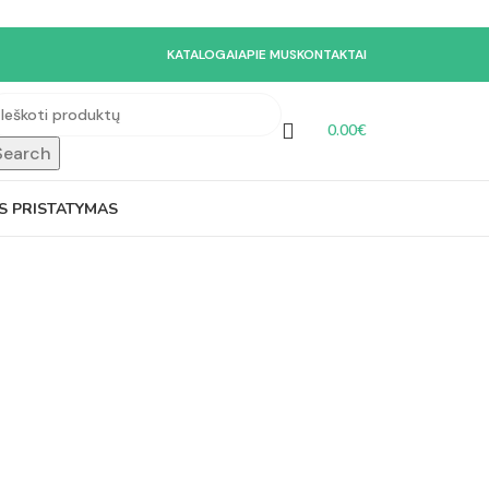
KATALOGAI
APIE MUS
KONTAKTAI
0.00
€
Search
S PRISTATYMAS