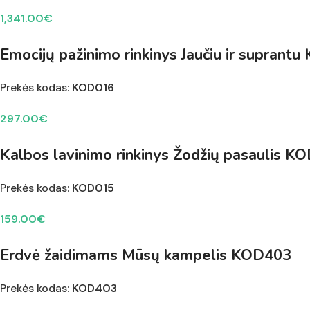
1,341.00
€
Emocijų pažinimo rinkinys Jaučiu ir suprant
Prekės kodas:
KOD016
297.00
€
Kalbos lavinimo rinkinys Žodžių pasaulis K
Prekės kodas:
KOD015
159.00
€
Erdvė žaidimams Mūsų kampelis KOD403
Prekės kodas:
KOD403