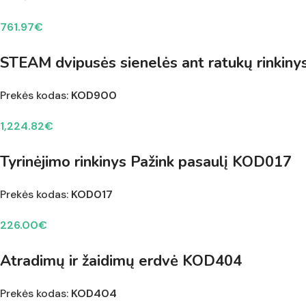
761.97
€
STEAM dvipusės sienelės ant ratukų rinkin
Prekės kodas:
KOD900
1,224.82
€
Tyrinėjimo rinkinys Pažink pasaulį KOD017
Prekės kodas:
KOD017
226.00
€
Atradimų ir žaidimų erdvė KOD404
Prekės kodas:
KOD404