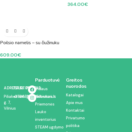
364.00
€
Poilsio namelis – su čiužinuku
609.00
€
Parduotuvė
Greitos
nuorodos
ADRESAS:
TELEFONAS:
EL. PAŠTAS:
Vidaus
Katalogai
inventorius
Piliakalnio
+37067350054
info@kodelciukas.lt
g. 7,
Apie mus
Priemonės
Vilnius
Kontaktai
Lauko
Privatumo
inventorius
politika
STEAM ugdymo