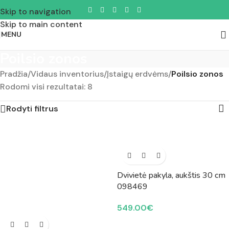
Skip to navigation
Skip to main content
MENU
Poilsio zonos
Pradžia
/
Vidaus inventorius
/
Įstaigų erdvėms
/
Poilsio zonos
Rodomi visi rezultatai: 8
Rodyti filtrus
Dvivietė pakyla, aukštis 30 cm
098469
549.00
€