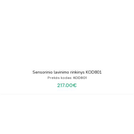
Sensorinio lavinimo rinkinys KOD801
Prekės kodas:
KOD801
217.00
€