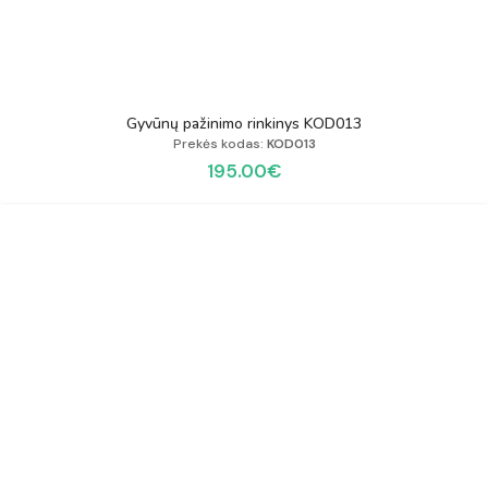
Gyvūnų pažinimo rinkinys KOD013
Prekės kodas:
KOD013
195.00
€