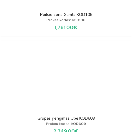
Poilsio zona Gamta KOD106
Prekės kodas:
KOD106
1,761.00
€
Grupės įrengimas Upė KOD609
Prekės kodas:
KOD609
2,349.00
€