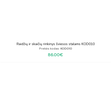
Raidžių ir skaičių rinkinys šviesos stalams KOD010
Prekės kodas:
KOD010
86.00
€