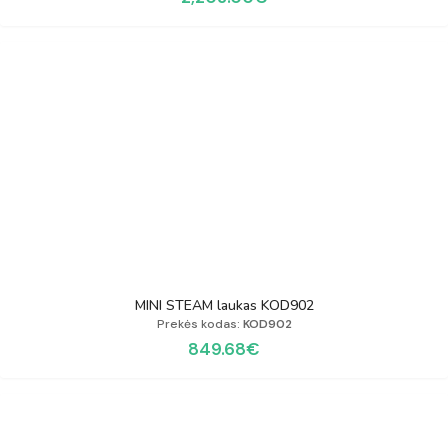
MINI STEAM laukas KOD902
Prekės kodas:
KOD902
849.68
€