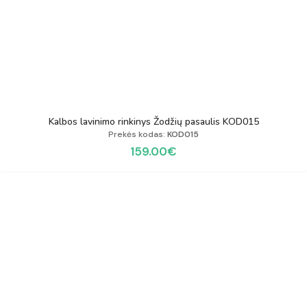
Kalbos lavinimo rinkinys Žodžių pasaulis KOD015
Prekės kodas:
KOD015
159.00
€