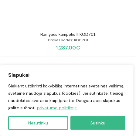
Ramybės kampelis II KOD701
Prekės kodas:
KOD701
1,237.00
€
Slapukai
Siekiant užtikrinti kokybišką internetinės svetainės veikimą,
svetainė naudoja slapukus (cookies). Jei sutinkate, tiesiog
naudokitės svetaine kaip įprastai. Daugiau apie slapukus
galite sužinoti
privatumo politikoje
Nesutinku
Sutinku
duotuvė
ėgstamiausi
Krepšelis