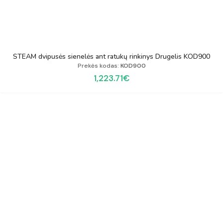
STEAM dvipusės sienelės ant ratukų rinkinys Drugelis KOD900
Prekės kodas:
KOD900
1,223.71
€