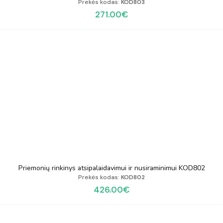
Prekės kodas:
KOD803
271.00
€
Priemonių rinkinys atsipalaidavimui ir nusiraminimui KOD802
Prekės kodas:
KOD802
426.00
€