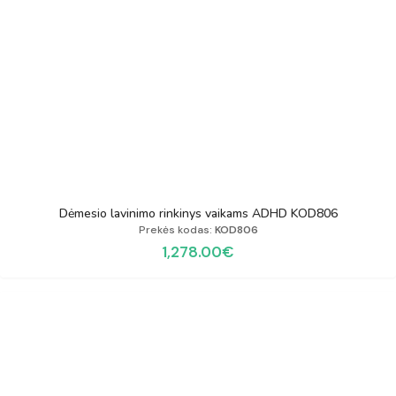
Dėmesio lavinimo rinkinys vaikams ADHD KOD806
Prekės kodas:
KOD806
1,278.00
€