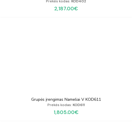
Prekės kodas:
KOD402
2,187.00
€
Grupės įrengimas Nameliai V KOD611
Prekės kodas:
KOD611
1,805.00
€