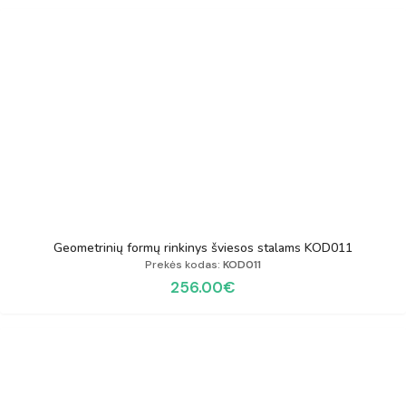
Geometrinių formų rinkinys šviesos stalams KOD011
Prekės kodas:
KOD011
256.00
€