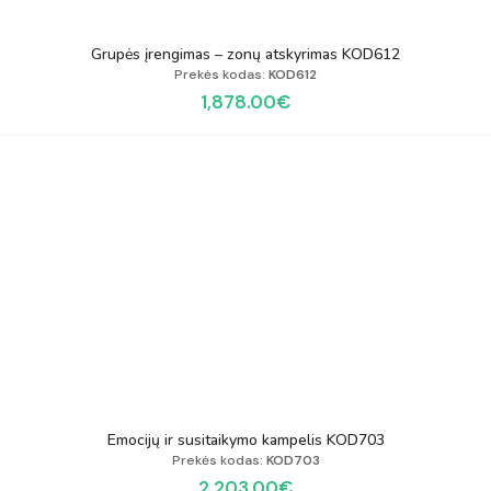
Grupės įrengimas – zonų atskyrimas KOD612
Prekės kodas:
KOD612
1,878.00
€
Emocijų ir susitaikymo kampelis KOD703
Prekės kodas:
KOD703
2,203.00
€