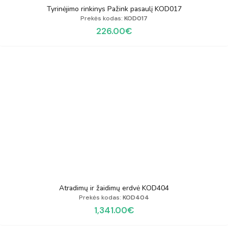
Tyrinėjimo rinkinys Pažink pasaulį KOD017
Prekės kodas:
KOD017
226.00
€
Atradimų ir žaidimų erdvė KOD404
Prekės kodas:
KOD404
1,341.00
€