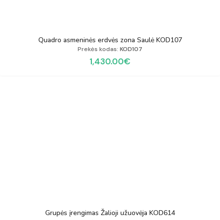
Quadro asmeninės erdvės zona Saulė KOD107
Prekės kodas:
KOD107
1,430.00
€
Grupės įrengimas Žalioji užuovėja KOD614