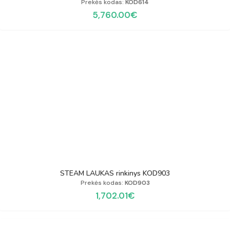
Prekės kodas:
KOD614
5,760.00
€
STEAM LAUKAS rinkinys KOD903
Prekės kodas:
KOD903
1,702.01
€