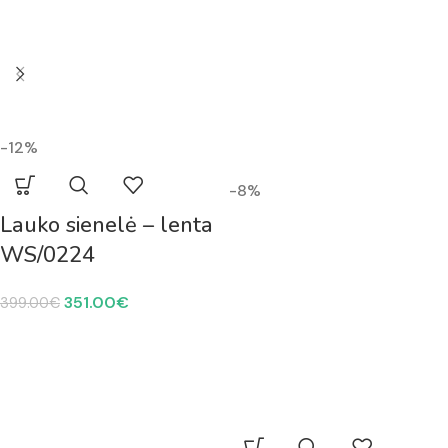
-12%
-8%
Lauko sienelė – lenta
WS/0224
351.00
€
399.00
€