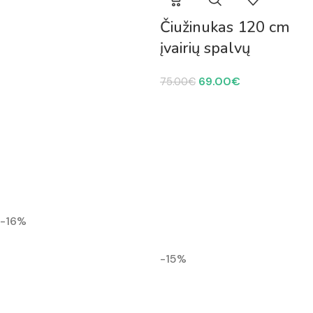
Čiužinukas 120 cm
įvairių spalvų
69.00
€
75.00
€
-16%
-15%