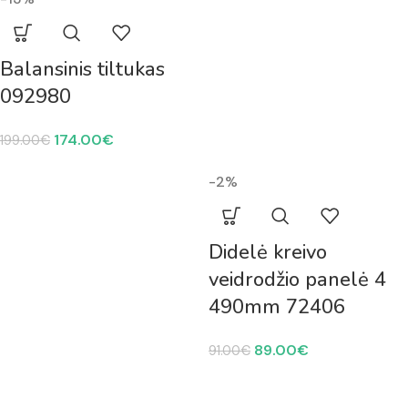
Balansinis tiltukas
092980
174.00
€
199.00
€
-2%
Didelė kreivo
veidrodžio panelė 4
490mm 72406
89.00
€
91.00
€