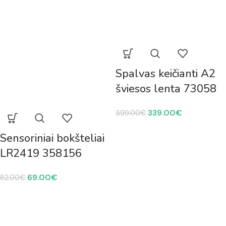
Spalvas keičianti A2
šviesos lenta 73058
339.00
€
399.00
€
Sensoriniai bokšteliai
LR2419 358156
69.00
€
82.00
€