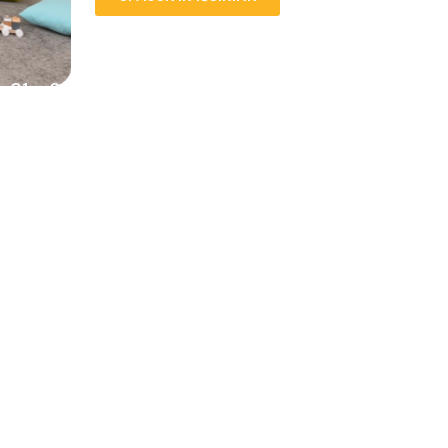
01
02
03
04
KODĖLČIUKAS – ugdymo
įstaigoms.
Patikimas ir lankstus partneris Jūsų poreikiams:
Išrašome sąskaitas faktūras
Teikiame sąskaitas į SABIS sistemą
Ruošiame individualius pasiūlymus
Taikome mokėjimo atidėjimą
Pasiūlysime optimalų sprendimą už geriausią
kainą
Kreipkitės – prisitaikysime ir pasirūpinsime
viskuo nuo A iki Z!