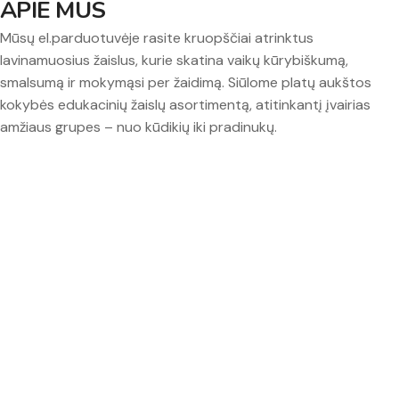
APIE MUS
Mūsų el.parduotuvėje rasite kruopščiai atrinktus
lavinamuosius žaislus, kurie skatina vaikų kūrybiškumą,
smalsumą ir mokymąsi per žaidimą. Siūlome platų aukštos
kokybės edukacinių žaislų asortimentą, atitinkantį įvairias
amžiaus grupes – nuo kūdikių iki pradinukų.