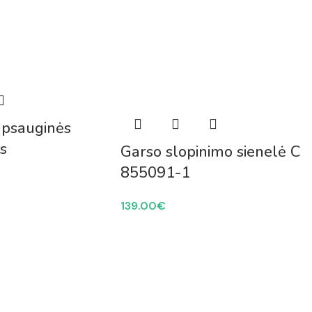
apsauginės
s
Garso slopinimo sienelė C
855091-1
139.00
€