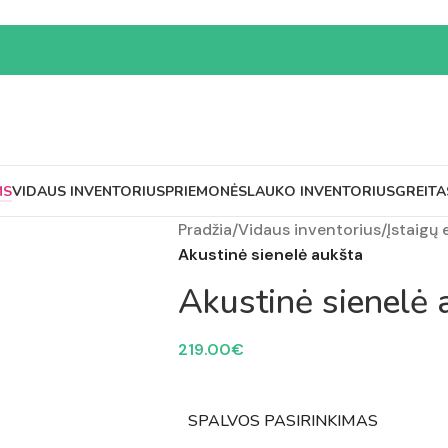
MS
VIDAUS INVENTORIUS
PRIEMONĖS
LAUKO INVENTORIUS
GREITA
Pradžia
/
Vidaus inventorius
/
Įstaigų
Akustinė sienelė aukšta
Akustinė sienelė 
219.00
€
SPALVOS PASIRINKIMAS