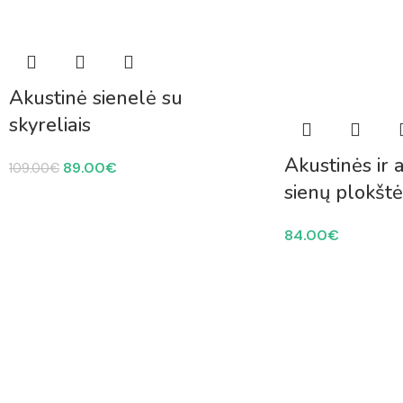
Akustinė sienelė su
skyreliais
Akustinės ir 
89.00
€
109.00
€
sienų plokštė
84.00
€