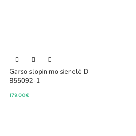
Garso slop
Garso slopinimo sienelė D
855093-1
855092-1
249.00
€
179.00
€