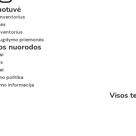
uotuvė
inventorius
nės
nventorius
ugdymo priemonės
tos nuorodos
ai
us
ai
mo politika
ymo informacija
Visos t