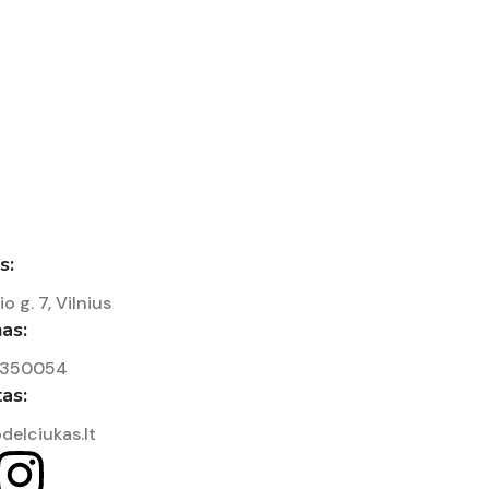
s:
io g. 7, Vilnius
as:
7350054
tas:
delciukas.lt