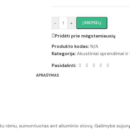
-
+
Į KREPŠELĮ
Pridėti prie mėgstamiausių
Produkto kodas:
N/A
Kategorija:
Akustiniai sprendimai ir
Pasidalinti:
APRAŠYMAS
tu rėmu, sumontuotas ant aliuminio stovų. Galimybė sujungti