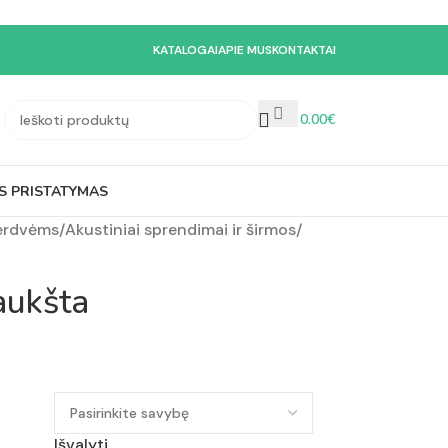
KATALOGAI
APIE MUS
KONTAKTAI
0.00
€
S PRISTATYMAS
 erdvėms
/
Akustiniai sprendimai ir širmos
/
aukšta
Išvalyti