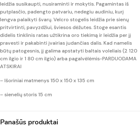
leidžia susikaupti, nusiraminti ir mokytis. Pagamintas iš
putplasčio, padengto patvariu, nedegiu audiniu, kurį
lengva palaikyti švarų. Velcro stogelis leidžia prie sienų
pritvirtinti, pavyzdžiui, šviesos dėžutes. Stoge esantis
didelis tinklinis ratas užtikrina oro tiekimą ir leidžia per jį
pravesti ir pakabinti įvairias judančias dalis. Kad namelis
būtų patogesnis, jį galima apstatyti baltais voleliais (2 120
cm ilgio ir 1 80 cm ilgio) arba pagalvėlėmis-PARDUODAMA
ATSKIRAI
– Išoriniai matmenys 150 x 150 x 135 cm
– sienelių storis 15 cm
Panašūs produktai