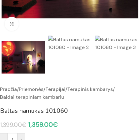
Padidinti nuotrauką
Pradžia
/
Priemonės
/
Terapijai
/
Terapinis kambarys
/
Baldai terapiniam kambariui
Baltas namukas 101060
1,359.00
€
1,399.00
€
-
+