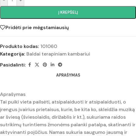
Į KREPŠELĮ
Pridėti prie mėgstamiausių
Produkto kodas:
101060
Kategorija:
Baldai terapiniam kambariui
Pasidalinti:
APRAŠYMAS
Aprašymas
Tai puiki vieta pailsėti, atsipalaiduoti ir atsipalaiduoti, o
įrengus įvairius prietaisus, kurie, be kita ko, skleidžia muziką
ar šviesą (šviesolaidis, dirižablis ir kt.), sukuriama raidos
sutrikimų turintiems žmonėms palanki patalpa, skatinanti ir
aktyvinanti pojūčius. Namas sukuria saugumo jausmą ir