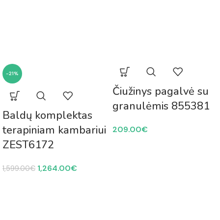
-21%
Čiužinys pagalvė su
granulėmis 855381
Baldų komplektas
terapiniam kambariui
209.00
€
ZEST6172
1,264.00
€
1,599.00
€