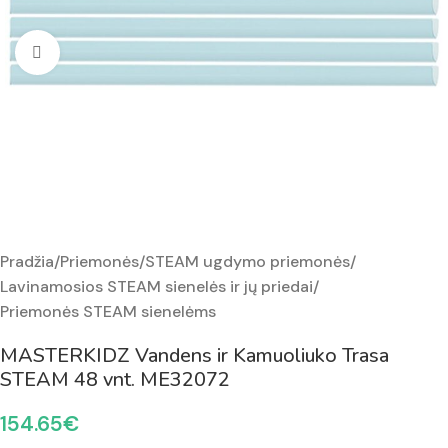
Padidinti nuotrauką
Pradžia
/
Priemonės
/
STEAM ugdymo priemonės
/
Lavinamosios STEAM sienelės ir jų priedai
/
Priemonės STEAM sienelėms
MASTERKIDZ Vandens ir Kamuoliuko Trasa
STEAM 48 vnt. ME32072
154.65
€