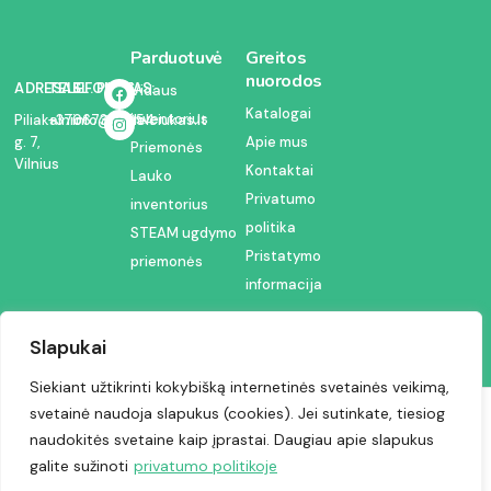
Parduotuvė
Greitos
nuorodos
ADRESAS:
TELEFONAS:
EL. PAŠTAS:
Vidaus
Katalogai
inventorius
Piliakalnio
+37067350054
info@kodelciukas.lt
g. 7,
Apie mus
Priemonės
Vilnius
Kontaktai
Lauko
Privatumo
inventorius
politika
STEAM ugdymo
Pristatymo
priemonės
informacija
Slapukai
Siekiant užtikrinti kokybišką internetinės svetainės veikimą,
svetainė naudoja slapukus (cookies). Jei sutinkate, tiesiog
Visos teisės saugomos © 2024 | Kodėlčiukas
naudokitės svetaine kaip įprastai. Daugiau apie slapukus
galite sužinoti
privatumo politikoje