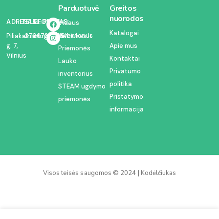
Parduotuvė
Greitos
nuorodos
ADRESAS:
TELEFONAS:
EL. PAŠTAS:
Vidaus
Katalogai
inventorius
Piliakalnio
+37067350054
info@kodelciukas.lt
g. 7,
Apie mus
Priemonės
Vilnius
Kontaktai
Lauko
Privatumo
inventorius
politika
STEAM ugdymo
Pristatymo
priemonės
informacija
Visos teisės saugomos © 2024 | Kodėlčiukas