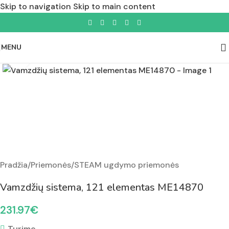
Skip to navigation
Skip to main content
MENU
Padidinti nuotrauką
Pradžia
/
Priemonės
/
STEAM ugdymo priemonės
Vamzdžių sistema, 121 elementas ME14870
231.97
€
Turime