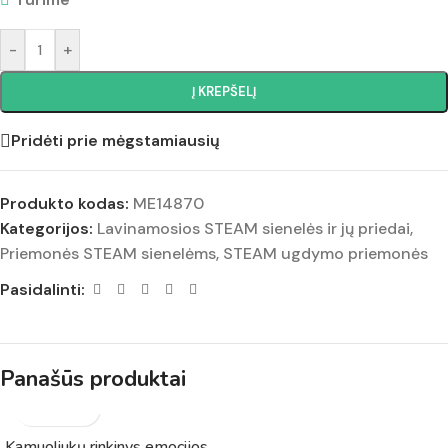
-
+
Į KREPŠELĮ
Pridėti prie mėgstamiausių
Produkto kodas:
ME14870
Kategorijos:
Lavinamosios STEAM sienelės ir jų priedai
,
Priemonės STEAM sienelėms
,
STEAM ugdymo priemonės
Pasidalinti:
Panašūs produktai
Kamuoliukų rinkinys emocijos