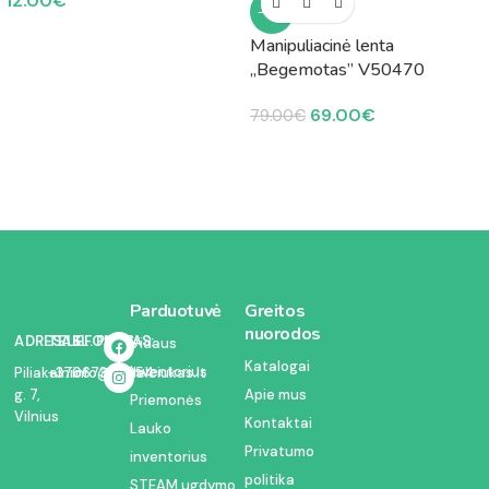
12.00
€
-13%
Manipuliacinė lenta
„Begemotas” V50470
69.00
€
79.00
€
Parduotuvė
Greitos
nuorodos
ADRESAS:
TELEFONAS:
EL. PAŠTAS:
Vidaus
Katalogai
inventorius
Piliakalnio
+37067350054
info@kodelciukas.lt
g. 7,
Apie mus
Priemonės
Vilnius
Kontaktai
Lauko
Privatumo
inventorius
politika
STEAM ugdymo