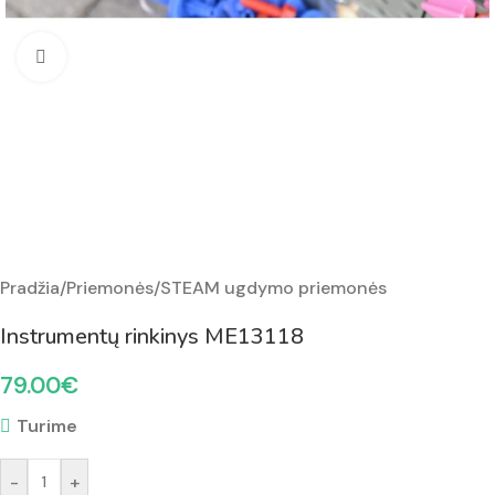
Padidinti nuotrauką
Pradžia
/
Priemonės
/
STEAM ugdymo priemonės
Instrumentų rinkinys ME13118
79.00
€
Turime
-
+