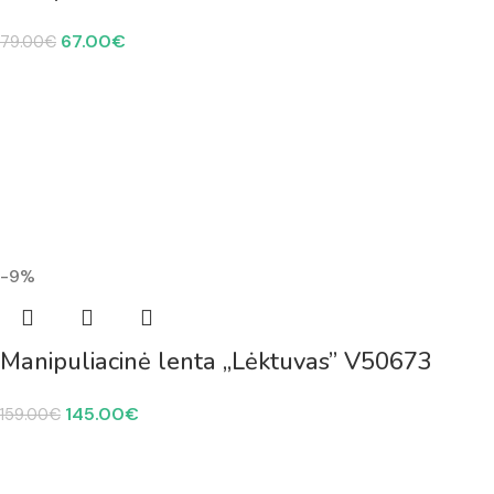
67.00
€
79.00
€
-9%
Manipuliacinė lenta „Lėktuvas” V50673
145.00
€
159.00
€