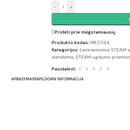
-
+
Pridėti prie mėgstamiausių
Produkto kodas:
ME21144
Kategorijos:
Lavinamosios STEAM sie
sienelėms
,
STEAM ugdymo priemon
Pasidalinti:
APRAŠYMAS
PAPILDOMA INFORMACIJA