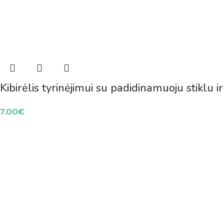
Kibirėlis tyrinėjimui su padidinamuoju stiklu 
7.00
€