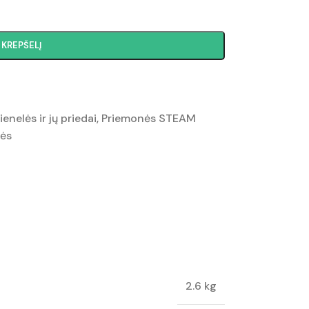
Į KREPŠELĮ
nelės ir jų priedai
,
Priemonės STEAM
ės
2.6 kg