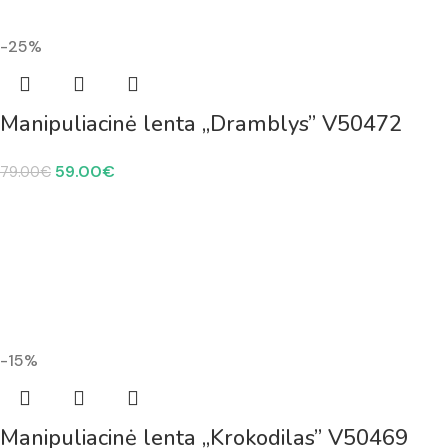
-25%
Manipuliacinė lenta „Dramblys” V50472
59.00
€
79.00
€
-15%
Manipuliacinė lenta „Krokodilas” V50469