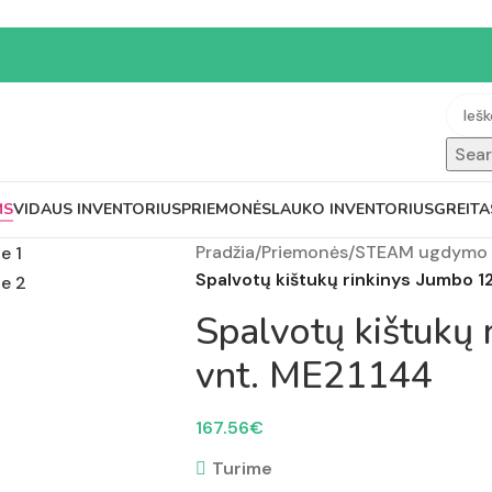
Sea
MS
VIDAUS INVENTORIUS
PRIEMONĖS
LAUKO INVENTORIUS
GREITA
Pradžia
/
Priemonės
/
STEAM ugdymo 
Spalvotų kištukų rinkinys Jumbo 1
Spalvotų kištukų
vnt. ME21144
167.56
€
Turime