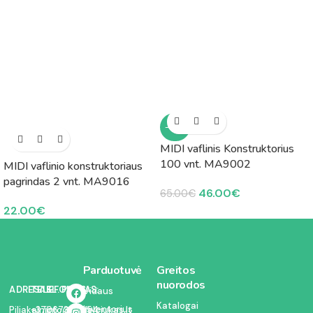
-29%
MIDI vaflinis Konstruktorius
100 vnt. MA9002
MIDI vaflinio konstruktoriaus
pagrindas 2 vnt. MA9016
46.00
€
65.00
€
22.00
€
Parduotuvė
Greitos
nuorodos
ADRESAS:
TELEFONAS:
EL. PAŠTAS:
Vidaus
Katalogai
inventorius
Piliakalnio
+37067350054
info@kodelciukas.lt