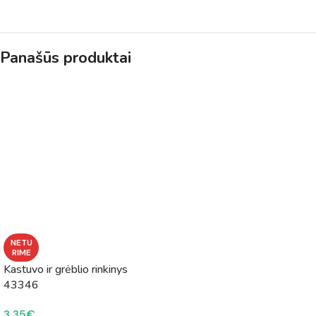
Panašūs produktai
NETU
RIME
Kastuvo ir grėblio rinkinys
43346
3.35
€