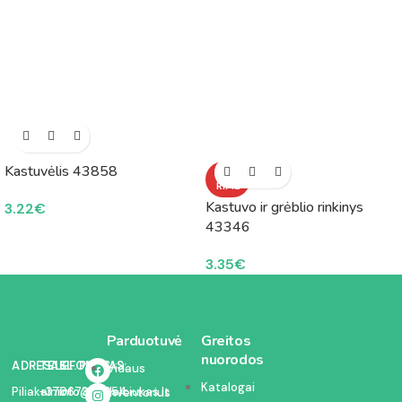
Kastuvėlis 43858
NETU
RIME
Kastuvo ir grėblio rinkinys
3.22
€
43346
3.35
€
Parduotuvė
Greitos
nuorodos
ADRESAS:
TELEFONAS:
EL. PAŠTAS:
Vidaus
Katalogai
Piliakalnio
+37067350054
info@kodelciukas.lt
inventorius