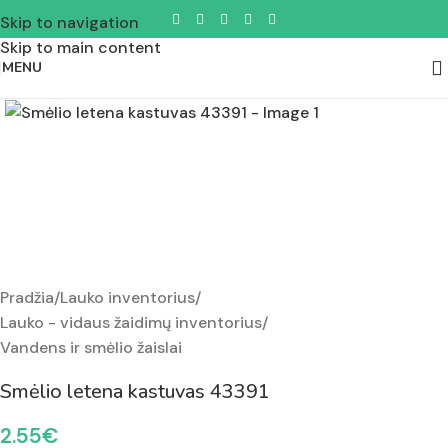
Skip to navigation
Skip to main content
MENU
Padidinti nuotrauką
Pradžia
/
Lauko inventorius
/
Lauko - vidaus žaidimų inventorius
/
Vandens ir smėlio žaislai
Smėlio letena kastuvas 43391
2.55
€