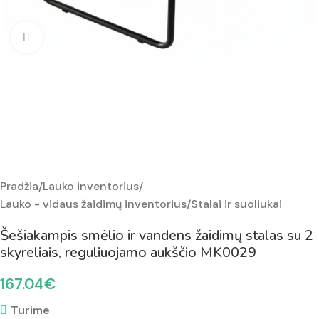
Padidinti nuotrauką
Pradžia
/
Lauko inventorius
/
Lauko - vidaus žaidimų inventorius
/
Stalai ir suoliukai
Šešiakampis smėlio ir vandens žaidimų stalas su 2
skyreliais, reguliuojamo aukščio MK0029
167.04
€
Turime