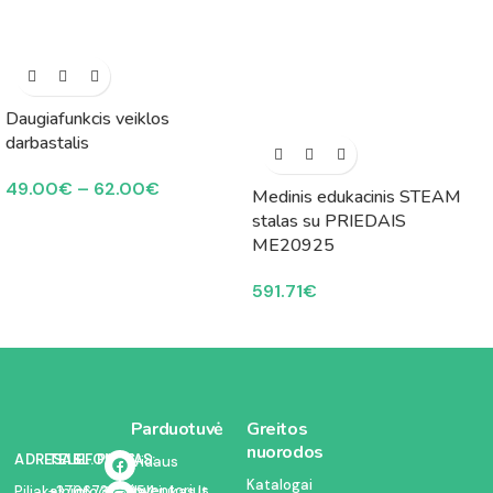
Daugiafunkcis veiklos
darbastalis
49.00
€
–
62.00
€
Medinis edukacinis STEAM
stalas su PRIEDAIS
ME20925
591.71
€
Parduotuvė
Greitos
nuorodos
ADRESAS:
TELEFONAS:
EL. PAŠTAS:
Vidaus
Katalogai
inventorius
Piliakalnio
+37067350054
info@kodelciukas.lt