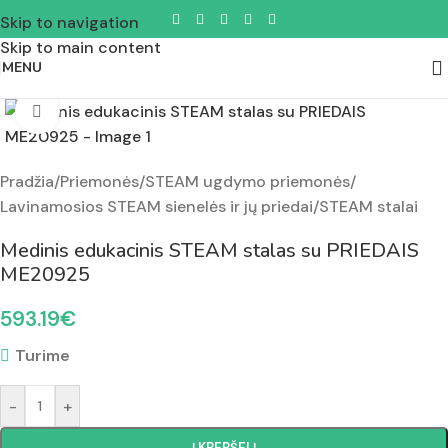
Skip to navigation
Skip to main content
MENU
Padidinti nuotrauką
Pradžia
/
Priemonės
/
STEAM ugdymo priemonės
/
Lavinamosios STEAM sienelės ir jų priedai
/
STEAM stalai
Medinis edukacinis STEAM stalas su PRIEDAIS
ME20925
593.19
€
Turime
-
+
Į KREPŠELĮ