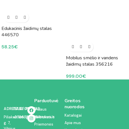
Edukacinis žaidimų stalas
446570
58.25
€
Mobilus smėlio ir vandens
žaidimų stalas 356216
999.00
€
Parduotuvė
Greitos
nuorodos
ADRESAS:
TELEFONAS:
EL. PAŠTAS:
Vidaus
Katalogai
inventorius
Piliakalnio
+37067350054
info@kodelciukas.lt
g. 7,
Apie mus
Priemonės
Vilnius