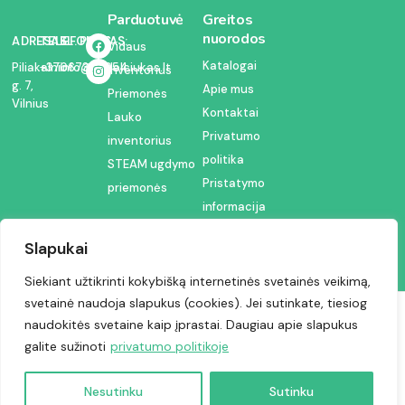
Parduotuvė
Greitos
nuorodos
ADRESAS:
TELEFONAS:
EL. PAŠTAS:
Vidaus
Katalogai
Piliakalnio
+37067350054
info@kodelciukas.lt
inventorius
g. 7,
Apie mus
Priemonės
Vilnius
Kontaktai
Lauko
Privatumo
inventorius
politika
STEAM ugdymo
Pristatymo
priemonės
informacija
Slapukai
Siekiant užtikrinti kokybišką internetinės svetainės veikimą,
svetainė naudoja slapukus (cookies). Jei sutinkate, tiesiog
Visos teisės saugomos © 2024 | Kodėlčiukas
naudokitės svetaine kaip įprastai. Daugiau apie slapukus
galite sužinoti
privatumo politikoje
Nesutinku
Sutinku