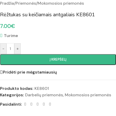
Pradžia
/
Priemonės
/
Mokomosios priemonės
Rėžtukas su keičiamais antgaliais KE8601
7.00
€
Turime
-
+
Į KREPŠELĮ
Pridėti prie mėgstamiausių
Produkto kodas:
KE8601
Kategorijos:
Darbelių priemonės
,
Mokomosios priemonės
Pasidalinti: