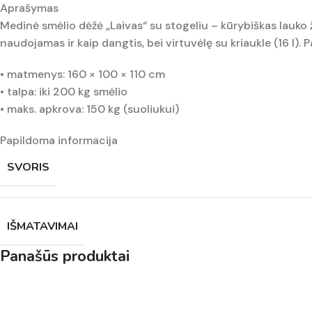
Aprašymas
Medinė smėlio dėžė „Laivas“ su stogeliu – kūrybiškas lauko 
naudojamas ir kaip dangtis, bei virtuvėlę su kriaukle (16 l). 
• matmenys: 160 × 100 × 110 cm
• talpa: iki 200 kg smėlio
• maks. apkrova: 150 kg (suoliukui)
Papildoma informacija
SVORIS
IŠMATAVIMAI
Panašūs produktai