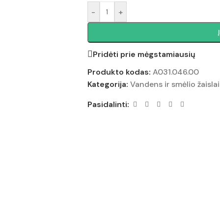
-
+
Pridėti prie mėgstamiausių
Produkto kodas:
A031.046.00
Kategorija:
Vandens ir smėlio žaislai
Pasidalinti: