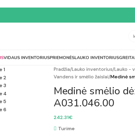
MS
VIDAUS INVENTORIUS
PRIEMONĖS
LAUKO INVENTORIUS
GREITA
Pradžia
/
Lauko inventorius
/
Lauko - 
Vandens ir smėlio žaislai
/
Medinė smė
Medinė smėlio dėž
A031.046.00
242.31
€
Turime