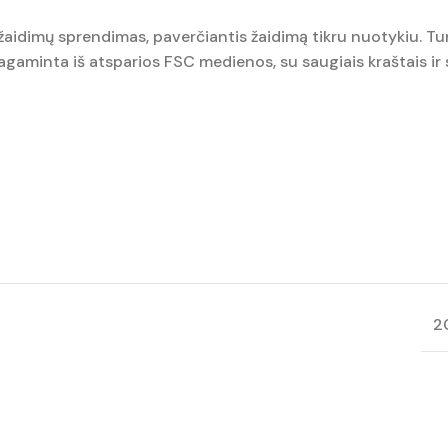
žaidimų sprendimas, paverčiantis žaidimą tikru nuotykiu. Tur
Pagaminta iš atsparios FSC medienos, su saugiais kraštais ir s
2