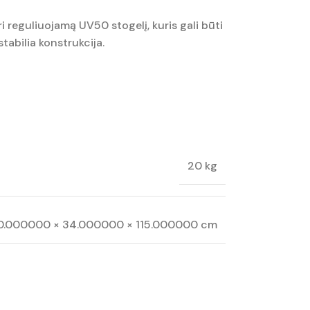
i reguliuojamą UV50 stogelį, kuris gali būti
tabilia konstrukcija.
20 kg
0.000000 × 34.000000 × 115.000000 cm