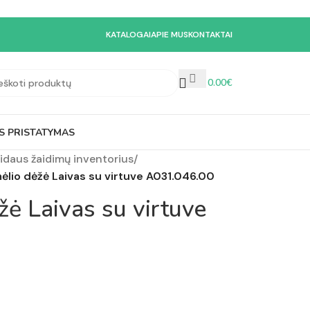
KATALOGAI
APIE MUS
KONTAKTAI
0.00
€
S PRISTATYMAS
vidaus žaidimų inventorius
/
lio dėžė Laivas su virtuve A031.046.00
ė Laivas su virtuve