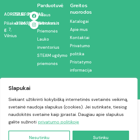
Parduotuvė
Greitos
nuorodos
ADRESAS:
TELEFONAS:
EL. PAŠTAS:
Vidaus
Katalogai
inventorius
Piliakalnio
+37067350054
info@kodelciukas.lt
g. 7,
Apie mus
Priemonės
Vilnius
Kontaktai
Lauko
Privatumo
inventorius
politika
STEAM ugdymo
Pristatymo
priemonės
informacija
Slapukai
Siekiant užtikrinti kokybišką internetinės svetainės veikimą,
svetainė naudoja slapukus (cookies). Jei sutinkate, tiesiog
Visos teisės saugomos © 2024 | Kodėlčiukas
naudokitės svetaine kaip įprastai. Daugiau apie slapukus
galite sužinoti
privatumo politikoje
Nesutinku
Sutinku