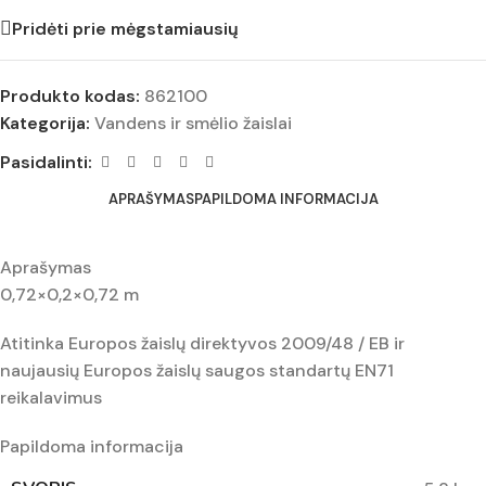
Pridėti prie mėgstamiausių
Produkto kodas:
862100
Kategorija:
Vandens ir smėlio žaislai
Pasidalinti:
APRAŠYMAS
PAPILDOMA INFORMACIJA
Aprašymas
0,72×0,2×0,72 m
Atitinka Europos žaislų direktyvos 2009/48 / EB ir
naujausių Europos žaislų saugos standartų EN71
reikalavimus
Papildoma informacija