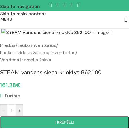
Skip to navigation
Skip to main content
MENU
Padidinti nuotrauką
Pradžia
/
Lauko inventorius
/
Lauko - vidaus žaidimų inventorius
/
Vandens ir smėlio žaislai
STEAM vandens siena-krioklys 862100
161.28
€
Turime
-
+
Į KREPŠELĮ