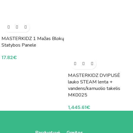
MASTERKIDZ 1 Mažas Blokų
Statybos Panele
17.82
€
MASTERKIDZ DVIPUSĖ
lauko STEAM lenta +
vandens/kamuolio takelis
MK0025
1,445.61
€
Parduotuvė
Greitos