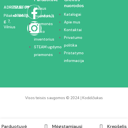
nuorodos
ADRESAS:
TELEFONAS:
EL. PAŠTAS:
Vidaus
Katalogai
Piliakalnio
+37067350054
info@kodelciukas.lt
inventorius
g. 7,
Apie mus
Priemonės
Vilnius
Kontaktai
Lauko
Privatumo
inventorius
politika
STEAM ugdymo
Pristatymo
priemonės
informacija
Visos teisės saugomos © 2024 | Kodėlčiukas
Parduotuvė
Mėgstamiausi
Krepšelis