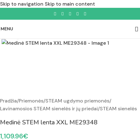
Skip to navigation
Skip to main content
MENU
Padidinti nuotrauką
Pradžia
/
Priemonės
/
STEAM ugdymo priemonės
/
Lavinamosios STEAM sienelės ir jų priedai
/
STEAM sienelės
Medinė STEM lenta XXL ME29348
1,109.96
€