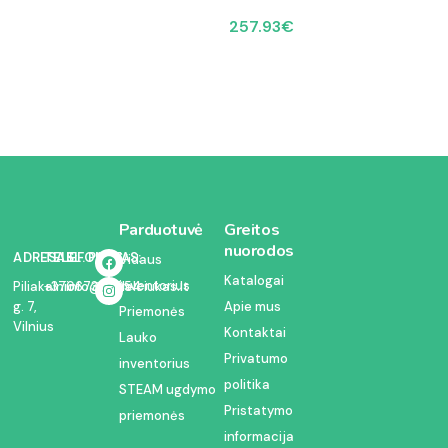
257.93
€
Parduotuvė
Greitos
nuorodos
ADRESAS:
TELEFONAS:
EL. PAŠTAS:
Vidaus
Katalogai
inventorius
Piliakalnio
+37067350054
info@kodelciukas.lt
g. 7,
Apie mus
Priemonės
Vilnius
Kontaktai
Lauko
Privatumo
inventorius
politika
STEAM ugdymo
Pristatymo
priemonės
informacija