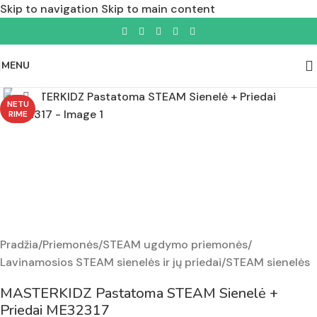
Skip to navigation
Skip to main content
MENU
Padidinti nuotrauką
NETU
RIME
Pradžia
/
Priemonės
/
STEAM ugdymo priemonės
/
Lavinamosios STEAM sienelės ir jų priedai
/
STEAM sienelės
MASTERKIDZ Pastatoma STEAM Sienelė +
Priedai ME32317