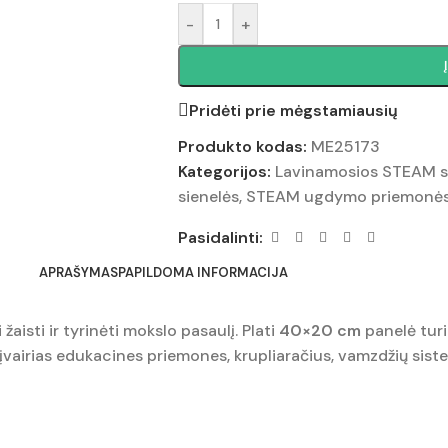
-
+
Pridėti prie mėgstamiausių
Produkto kodas:
ME25173
Kategorijos:
Lavinamosios STEAM sie
sienelės
,
STEAM ugdymo priemonė
Pasidalinti:
APRAŠYMAS
PAPILDOMA INFORMACIJA
 žaisti ir tyrinėti mokslo pasaulį. Plati
40×20 cm
panelė turi 
ti įvairias edukacines priemones, krupliaračius, vamzdžių sis