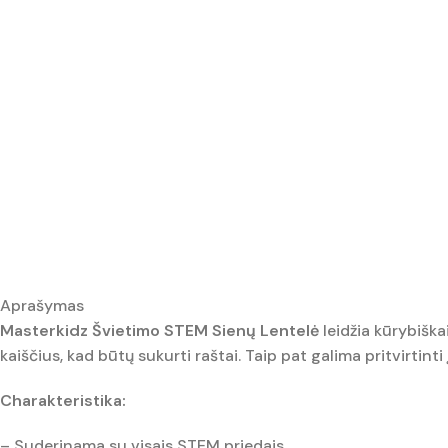
Aprašymas
Masterkidz Švietimo STEM Sienų Lentelė
leidžia kūrybiškai
kaiščius, kad būtų sukurti raštai. Taip pat galima pritvirtin
Charakteristika:
– Suderinama su visais STEM priedais