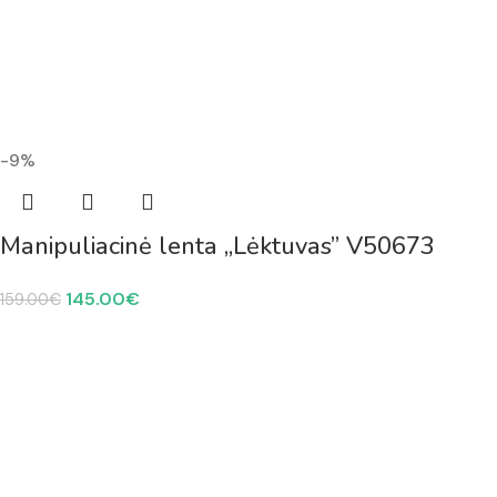
-9%
Manipuliacinė lenta „Lėktuvas” V50673
145.00
€
159.00
€