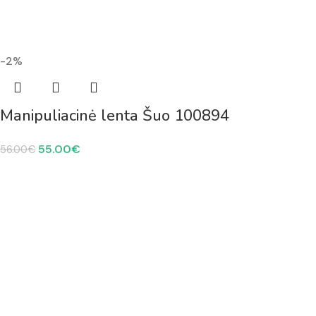
-2%
Manipuliacinė lenta Šuo 100894
55.00
€
56.00
€