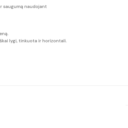
 ir saugumą naudojant
ieną.
kai lygi, tinkuota ir horizontali.