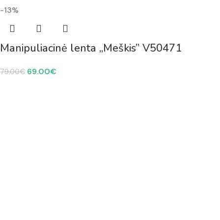
-13%
Manipuliacinė lenta „Meškis” V50471
69.00
€
79.00
€