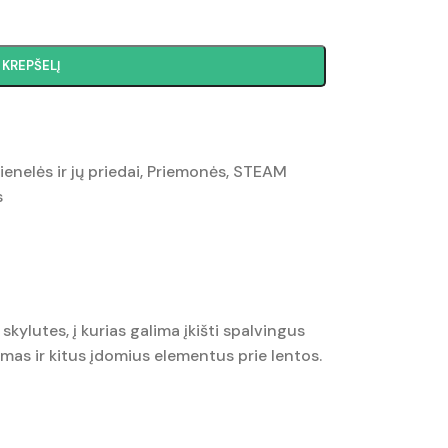
Į KREPŠELĮ
nelės ir jų priedai
,
Priemonės
,
STEAM
s
skylutes, į kurias galima įkišti spalvingus
temas ir kitus įdomius elementus prie lentos.