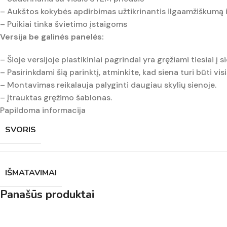
– Aukštos kokybės apdirbimas užtikrinantis ilgaamžiškumą
– Puikiai tinka švietimo įstaigoms
Versija be galinės panelės:
– Šioje versijoje plastikiniai pagrindai yra gręžiami tiesiai į s
– Pasirinkdami šią parinktį, atminkite, kad siena turi būti visiš
– Montavimas reikalauja palyginti daugiau skylių sienoje.
– Įtrauktas gręžimo šablonas.
Papildoma informacija
SVORIS
IŠMATAVIMAI
Panašūs produktai