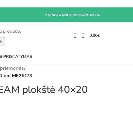
KATALOGAI
APIE MUS
KONTAKTAI
0.00
€
h
S PRISTATYMAS
priemonės
/
0 cm ME25173
AM plokštė 40×20