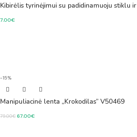
Kibirėlis tyrinėjimui su padidinamuoju stiklu 
7.00
€
-15%
Manipuliacinė lenta „Krokodilas” V50469
67.00
€
79.00
€