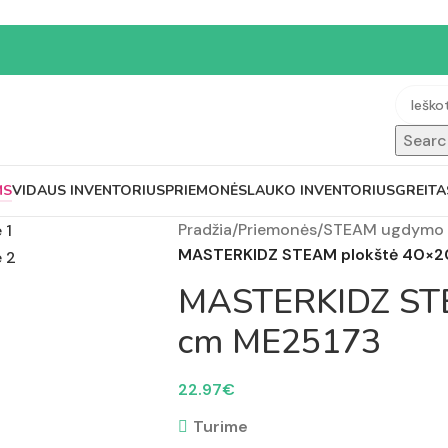
Searc
MS
VIDAUS INVENTORIUS
PRIEMONĖS
LAUKO INVENTORIUS
GREITA
Pradžia
/
Priemonės
/
STEAM ugdymo 
MASTERKIDZ STEAM plokštė 40×2
MASTERKIDZ STE
cm ME25173
22.97
€
Turime