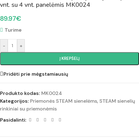
vnt. su 4 vnt. panelėmis MK0024
89.97
€
Turime
-
+
Į KREPŠELĮ
Pridėti prie mėgstamiausių
Produkto kodas:
MK0024
Kategorijos:
Priemonės STEAM sienelėms
,
STEAM sienelių
rinkiniai su priemonėmis
Pasidalinti: