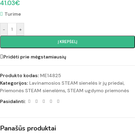
41.03
€
Turime
-
+
Į KREPŠELĮ
Pridėti prie mėgstamiausių
Produkto kodas:
ME14825
Kategorijos:
Lavinamosios STEAM sienelės ir jų priedai
,
Priemonės STEAM sienelėms
,
STEAM ugdymo priemonės
Pasidalinti:
Panašūs produktai