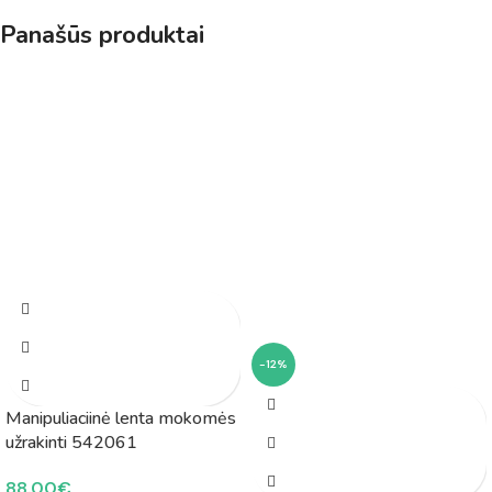
Panašūs produktai
-12%
Manipuliaciinė lenta mokomės
užrakinti 542061
88.00
€