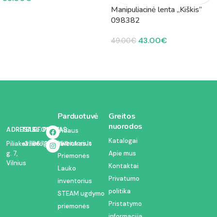
Manipuliacinė lenta „Kiškis”
098382
43.00
€
49.00
€
Parduotuvė
Greitos
nuorodos
ADRESAS:
TELEFONAS:
EL. PAŠTAS:
Vidaus
Katalogai
inventorius
Piliakalnio
+37067350054
info@kodelciukas.lt
g. 7,
Apie mus
Priemonės
Vilnius
Kontaktai
Lauko
Privatumo
inventorius
politika
STEAM ugdymo
Pristatymo
priemonės
informacija