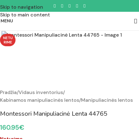
Skip to navigation
Skip to main content
MENU
Padidinti nuotrauką
NETU
RIME
Pradžia
/
Vidaus inventorius
/
Kabinamos manipuliacinės lentos
/
Manipuliacinės lentos
Montessori Manipuliacinė Lenta 44765
160.95
€
Neturime