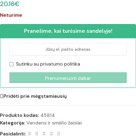
20.16
€
Neturime
Pranešime, kai turėsime sandelyje!
Sutinku su
privatumo politika
Pridėti prie mėgstamiausių
Produkto kodas:
45814
Kategorija:
Vandens ir smėlio žaislai
Pasidalinti: