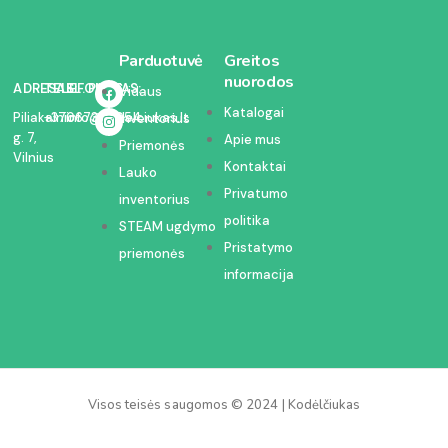
Parduotuvė
Greitos
nuorodos
ADRESAS:
TELEFONAS:
EL. PAŠTAS:
Vidaus
Katalogai
Piliakalnio
+37067350054
info@kodelciukas.lt
inventorius
g. 7,
Apie mus
Priemonės
Vilnius
Kontaktai
Lauko
Privatumo
inventorius
politika
STEAM ugdymo
Pristatymo
priemonės
informacija
Visos teisės saugomos © 2024 | Kodėlčiukas