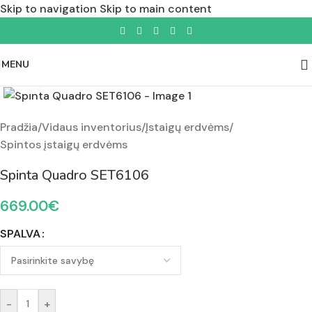
Skip to navigation
Skip to main content
MENU
Padidinti nuotrauką
Pradžia
/
Vidaus inventorius
/
Įstaigų erdvėms
/
Spintos įstaigų erdvėms
Spinta Quadro SET6106
669.00
€
SPALVA
-
+