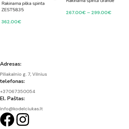
Rakinama spinta Grande
Rakinama pilka spinta
ZEST5835
267.00
€
–
299.00
€
362.00
€
Adresas:
Piliakalnio g. 7, Vilnius
telefonas:
+37067350054
El. Paštas:
info@kodelciukas.lt