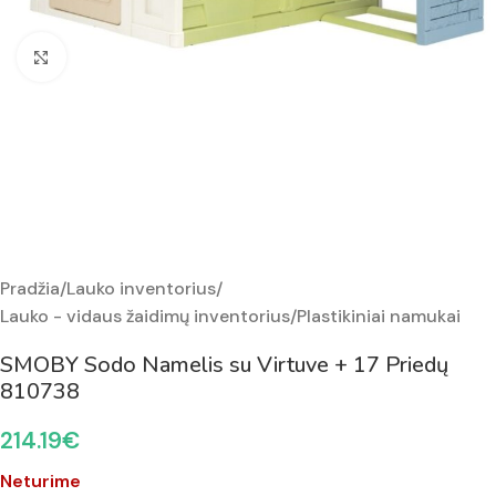
Padidinti nuotrauką
Pradžia
/
Lauko inventorius
/
Lauko - vidaus žaidimų inventorius
/
Plastikiniai namukai
SMOBY Sodo Namelis su Virtuve + 17 Priedų
810738
214.19
€
Neturime