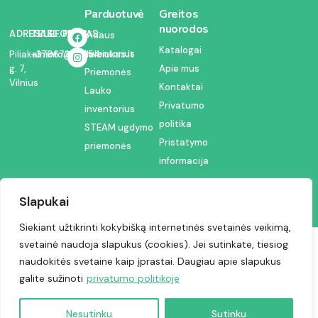
Parduotuvė
Greitos
nuorodos
ADRESAS:
TELEFONAS:
EL. PAŠTAS:
Vidaus
Katalogai
inventorius
Piliakalnio
+37067350054
info@kodelciukas.lt
g. 7,
Apie mus
Priemonės
Vilnius
Kontaktai
Lauko
Privatumo
inventorius
politika
STEAM ugdymo
Pristatymo
priemonės
informacija
Slapukai
Siekiant užtikrinti kokybišką internetinės svetainės veikimą,
svetainė naudoja slapukus (cookies). Jei sutinkate, tiesiog
Visos teisės saugomos © 2024 | Kodėlčiukas
naudokitės svetaine kaip įprastai. Daugiau apie slapukus
galite sužinoti
privatumo politikoje
Nesutinku
Sutinku