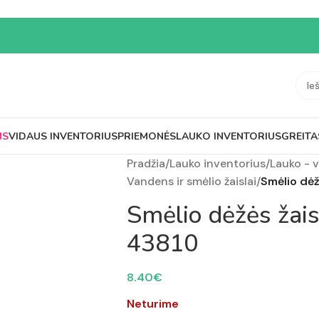
MS
VIDAUS INVENTORIUS
PRIEMONĖS
LAUKO INVENTORIUS
GREITA
Pradžia
/
Lauko inventorius
/
Lauko - 
Vandens ir smėlio žaislai
/
Smėlio dėž
Smėlio dėžės žais
43810
8.40
€
Neturime