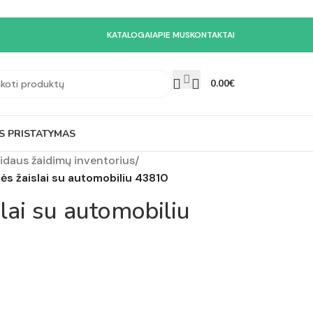
KATALOGAI
APIE MUS
KONTAKTAI
0.00
€
S PRISTATYMAS
vidaus žaidimų inventorius
/
ės žaislai su automobiliu 43810
lai su automobiliu