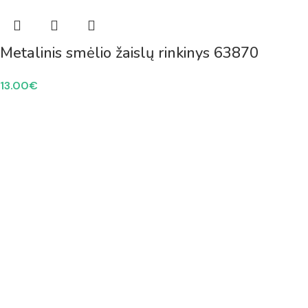
Metalinis smėlio žaislų rinkinys 63870
13.00
€