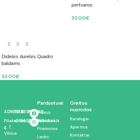
pertvaros
33.00
€
Didelės durelės Quadro
baldams
33.00
€
Parduotuvė
Greitos
nuorodos
ADRESAS:
TELEFONAS:
EL. PAŠTAS:
Vidaus
Katalogai
inventorius
Piliakalnio
+37067350054
info@kodelciukas.lt
g. 7,
Apie mus
Priemonės
Vilnius
Kontaktai
Lauko