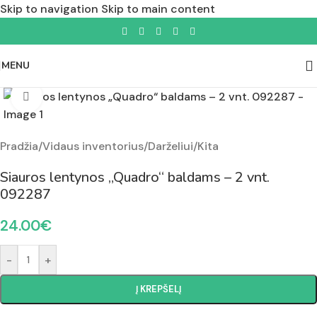
Skip to navigation
Skip to main content
MENU
Padidinti nuotrauką
Pradžia
/
Vidaus inventorius
/
Darželiui
/
Kita
Siauros lentynos „Quadro“ baldams – 2 vnt.
092287
24.00
€
-
+
Į KREPŠELĮ