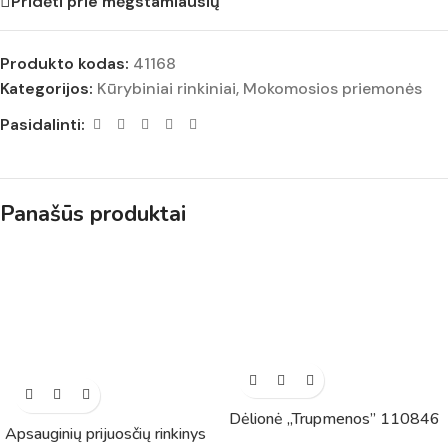
Pridėti prie mėgstamiausių
Produkto kodas:
41168
Kategorijos:
Kūrybiniai rinkiniai
,
Mokomosios priemonės
Pasidalinti:
Panašūs produktai
Dėlionė „Trupmenos” 110846
Apsauginių prijuosčių rinkinys