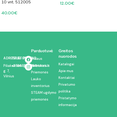
10 vnt. 512005
12.00
€
40.00
€
Parduotuvė
Greitos
nuorodos
ADRESAS:
TELEFONAS:
EL. PAŠTAS:
Vidaus
Katalogai
inventorius
Piliakalnio
+37067350054
info@kodelciukas.lt
g. 7,
Apie mus
Priemonės
Vilnius
Kontaktai
Lauko
Privatumo
inventorius
politika
STEAM ugdymo
Pristatymo
priemonės
informacija