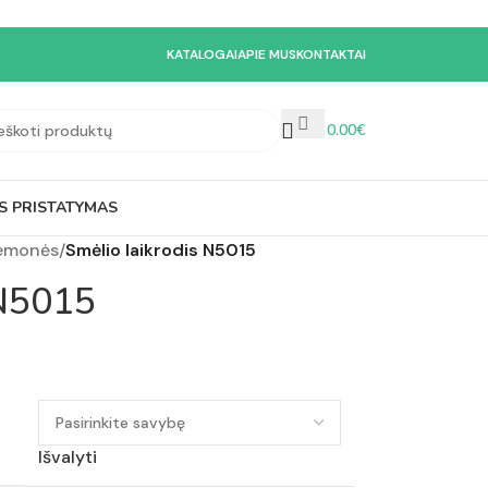
KATALOGAI
APIE MUS
KONTAKTAI
0.00
€
S PRISTATYMAS
iemonės
/
Smėlio laikrodis N5015
 N5015
Išvalyti