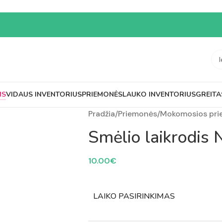
MS
VIDAUS INVENTORIUS
PRIEMONĖS
LAUKO INVENTORIUS
GREITA
Pradžia
/
Priemonės
/
Mokomosios pr
Smėlio laikrodis
10.00
€
LAIKO PASIRINKIMAS