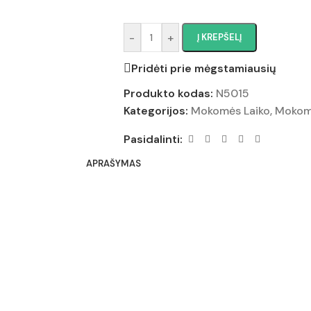
-
+
Į KREPŠELĮ
Pridėti prie mėgstamiausių
Produkto kodas:
N5015
Kategorijos:
Mokomės Laiko
,
Mokom
Pasidalinti:
APRAŠYMAS