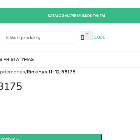
KATALOGAI
APIE MUS
KONTAKTAI
0.00
€
S PRISTATYMAS
priemonės
/
Rinkinys 11-12 58175
58175