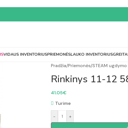
MS
VIDAUS INVENTORIUS
PRIEMONĖS
LAUKO INVENTORIUS
GREITA
Pradžia
/
Priemonės
/
STEAM ugdymo 
Rinkinys 11-12 
41.05
€
Turime
-
+