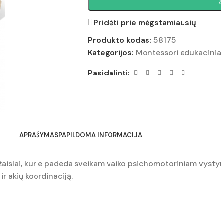
Pridėti prie mėgstamiausių
Produkto kodas:
58175
Kategorijos:
Montessori edukaciniai 
Pasidalinti:
APRAŠYMAS
PAPILDOMA INFORMACIJA
 žaislai, kurie padeda sveikam vaiko psichomotoriniam vystymu
ir akių koordinaciją.