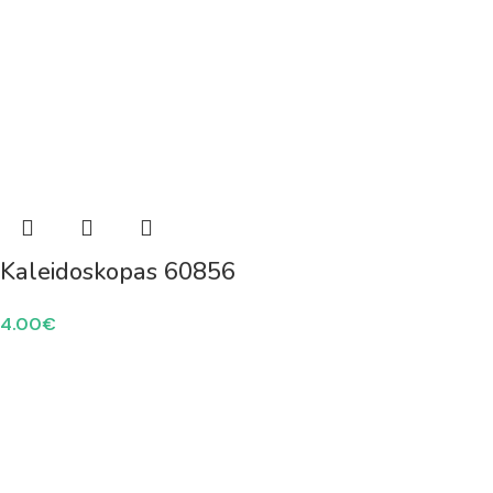
Kaleidoskopas 60856
4.00
€