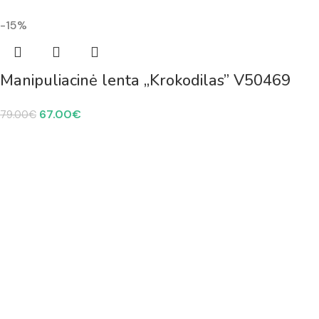
-15%
Manipuliacinė lenta „Krokodilas” V50469
67.00
€
79.00
€