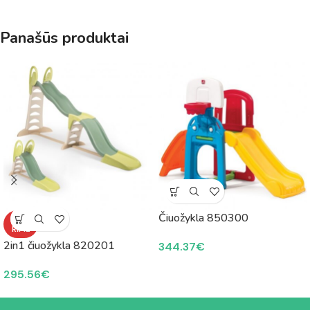
Panašūs produktai
Čiuožykla 850300
NETU
RIME
2in1 čiuožykla 820201
344.37
€
295.56
€