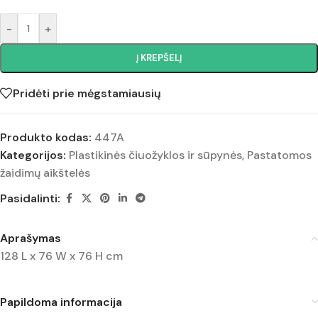
-
+
Į KREPŠELĮ
Pridėti prie mėgstamiausių
Produkto kodas:
447A
Kategorijos:
Plastikinės čiuožyklos ir sūpynės
,
Pastatomos
žaidimų aikštelės
Pasidalinti:
Aprašymas
128 L x 76 W x 76 H cm
Papildoma informacija