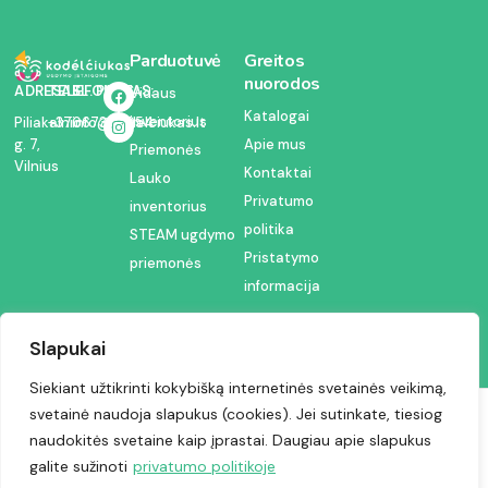
Parduotuvė
Greitos
nuorodos
ADRESAS:
TELEFONAS:
EL. PAŠTAS:
Vidaus
Katalogai
inventorius
Piliakalnio
+37067350054
info@kodelciukas.lt
g. 7,
Apie mus
Priemonės
Vilnius
Kontaktai
Lauko
Privatumo
inventorius
politika
STEAM ugdymo
Pristatymo
priemonės
informacija
Slapukai
Siekiant užtikrinti kokybišką internetinės svetainės veikimą,
svetainė naudoja slapukus (cookies). Jei sutinkate, tiesiog
Visos teisės saugomos © 2024 | Kodėlčiukas
naudokitės svetaine kaip įprastai. Daugiau apie slapukus
galite sužinoti
privatumo politikoje