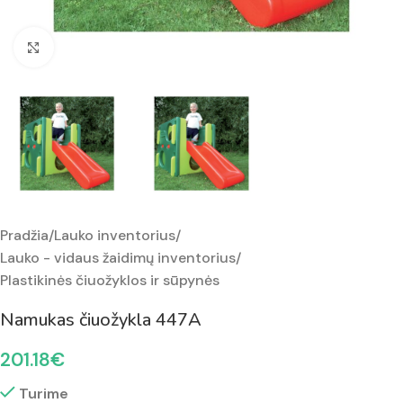
Padidinti nuotrauką
Pradžia
/
Lauko inventorius
/
Lauko - vidaus žaidimų inventorius
/
Plastikinės čiuožyklos ir sūpynės
Namukas čiuožykla 447A
201.18
€
Turime