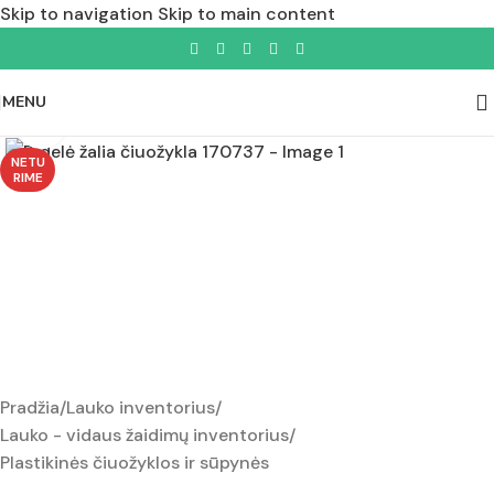
Skip to navigation
Skip to main content
MENU
Padidinti nuotrauką
NETU
RIME
Pradžia
/
Lauko inventorius
/
Lauko - vidaus žaidimų inventorius
/
Plastikinės čiuožyklos ir sūpynės