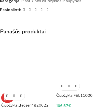
Kategorija:
Plastikinės čiuožyklos ir sūpynės
Pasidalinti:
Panašūs produktai
Čiuožykla FEL11000
NETU
RIME
Čiuožykla „Frozen” 820622
166.57
€