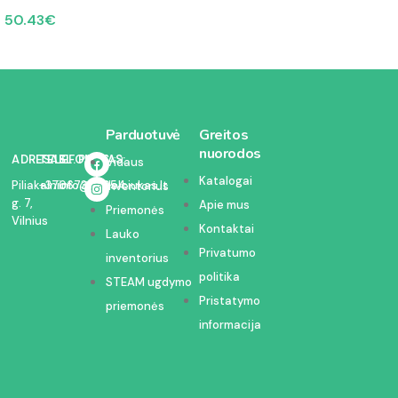
50.43
€
Parduotuvė
Greitos
nuorodos
ADRESAS:
TELEFONAS:
EL. PAŠTAS:
Vidaus
Katalogai
Piliakalnio
+37067350054
info@kodelciukas.lt
inventorius
g. 7,
Apie mus
Priemonės
Vilnius
Kontaktai
Lauko
Privatumo
inventorius
politika
STEAM ugdymo
Pristatymo
priemonės
informacija