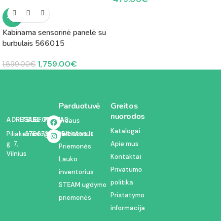
-7%
Kabinama sensorinė panelė su
burbulais 566015
1,759.00
€
1,899.00
€
Parduotuvė
Greitos
nuorodos
ADRESAS:
TELEFONAS:
EL. PAŠTAS:
Vidaus
Katalogai
inventorius
Piliakalnio
+37067350054
info@kodelciukas.lt
g. 7,
Apie mus
Priemonės
Vilnius
Kontaktai
Lauko
Privatumo
inventorius
politika
STEAM ugdymo
Pristatymo
priemonės
informacija