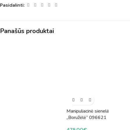
Pasidalinti:
Panašūs produktai
Manipuliacinė sienelė
„Boružėlė” 096621
479.00
€