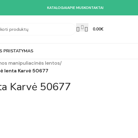
KATALOGAI
APIE MUS
KONTAKTAI
0.00
€
S PRISTATYMAS
os manipuliacinės lentos
/
nė lenta Karvė 50677
nta Karvė 50677