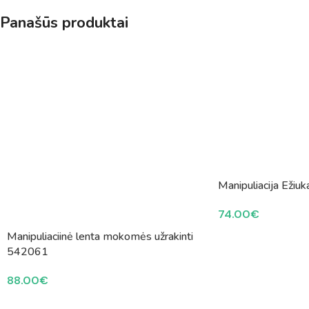
Panašūs produktai
Manipuliacija Eži
74.00
€
Manipuliaciinė lenta mokomės užrakinti
542061
88.00
€