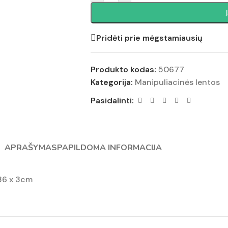
Pridėti prie mėgstamiausių
Produkto kodas:
50677
Kategorija:
Manipuliacinės lentos
Pasidalinti:
APRAŠYMAS
PAPILDOMA INFORMACIJA
 36 x 3cm