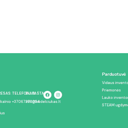
Parduotuvė
Vidaus invento
Priemonės
ESAS:
TELEFONAS:
EL. PAŠTAS:
Lauko invento
akalnio
+37067350054
info@kodelciukas.lt
STEAM ugdymo
ius