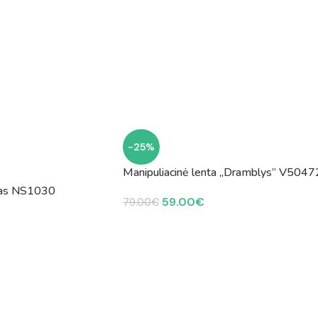
-25%
Manipuliacinė lenta „Dramblys” V5047
ukas NS1030
59.00
€
79.00
€