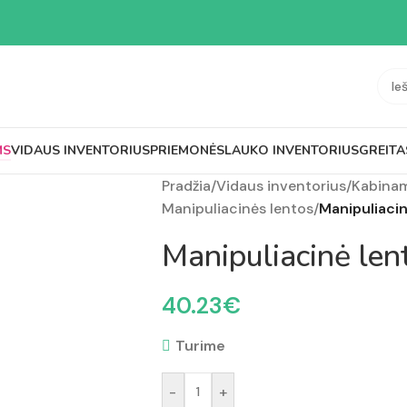
MS
VIDAUS INVENTORIUS
PRIEMONĖS
LAUKO INVENTORIUS
GREITA
Pradžia
/
Vidaus inventorius
/
Kabinam
Manipuliacinės lentos
/
Manipuliaci
Manipuliacinė le
40.23
€
Turime
-
+