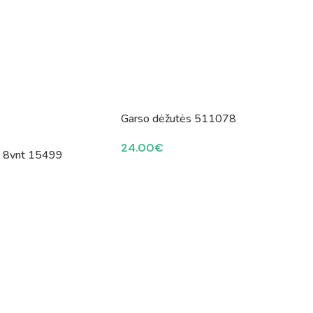
Garso dėžutės 511078
24.00
€
s 8vnt 15499