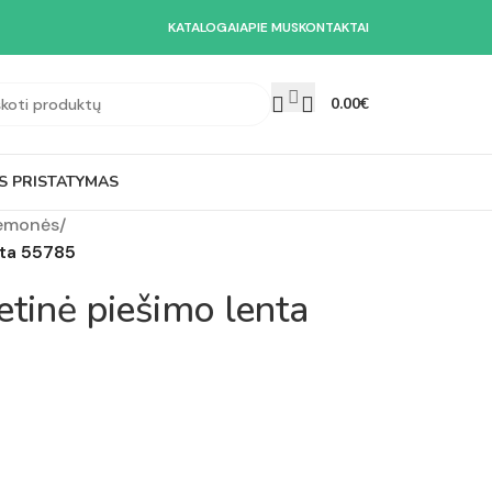
KATALOGAI
APIE MUS
KONTAKTAI
0.00
€
S PRISTATYMAS
iemonės
/
nta 55785
tinė piešimo lenta