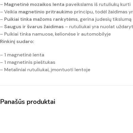
–
Magnetinė mozaikos lenta
paveikslams iš rutuliukų kurti
– Veikia
magnetinio pritraukimo
principu, todėl žaidimas y
–
Puikiai tinka mažoms rankytėms
, gerina judesių tikslumą
–
Saugus ir švarus žaidimas
– rutuliukai yra nuolat uždaryt
– Puikiai tinka namuose, kelionėse ir automobilyje
Rinkinį sudaro:
– 1 magnetinė lenta
– 1 magnetinis pieštukas
– Metaliniai rutuliukai, įmontuoti lentoje
Panašūs produktai