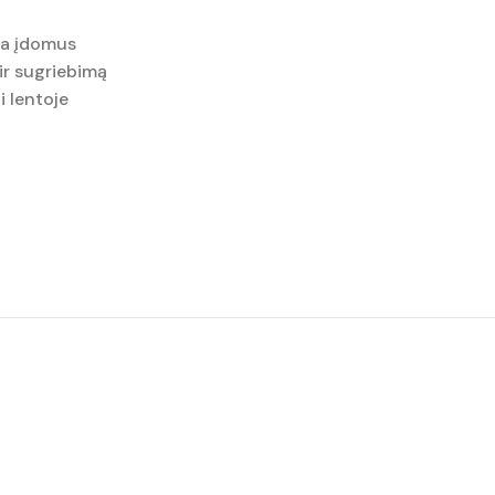
ra įdomus
 ir sugriebimą
i lentoje