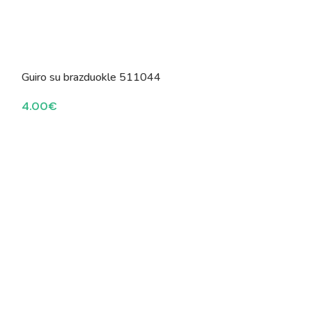
Guiro su brazduokle 511044
4.00
€
Kreidelių rinki
57.00
€