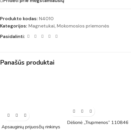
Pridėti prie mėgstamiausių
Produkto kodas:
N4010
Kategorijos:
Magnetukai
,
Mokomosios priemonės
Pasidalinti:
Panašūs produktai
Dėlionė „Trupmenos” 110846
Apsauginių prijuosčių rinkinys