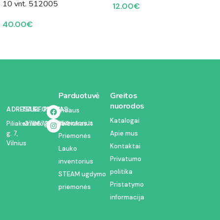
10 vnt. 512005
12.00
€
40.00
€
Parduotuvė
Greitos
nuorodos
ADRESAS:
TELEFONAS:
EL. PAŠTAS:
Vidaus
Katalogai
inventorius
Piliakalnio
+37067350054
info@kodelciukas.lt
g. 7,
Apie mus
Priemonės
Vilnius
Kontaktai
Lauko
Privatumo
inventorius
politika
STEAM ugdymo
Pristatymo
priemonės
informacija