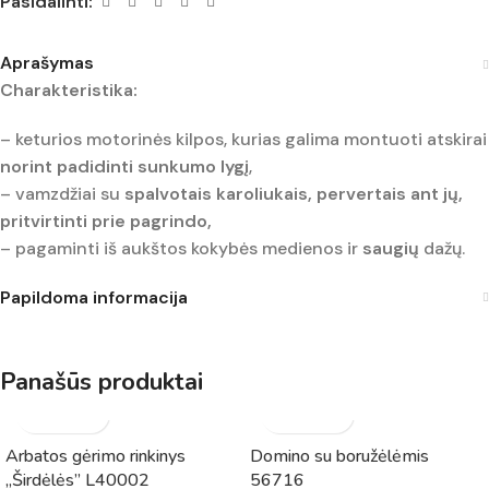
Pasidalinti:
Aprašymas
Charakteristika:
– keturios motorinės kilpos, kurias galima montuoti atskirai
norint padidinti sunkumo lygį
,
– vamzdžiai su
spalvotais karoliukais, pervertais ant jų,
pritvirtinti prie pagrindo,
– pagaminti iš aukštos kokybės medienos ir
saugių
dažų.
Papildoma informacija
Panašūs produktai
Arbatos gėrimo rinkinys
Domino su boružėlėmis
„Širdėlės” L40002
56716