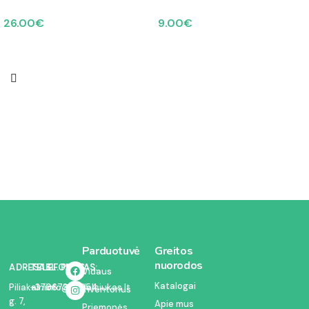
26.00
€
9.00
€
Parduotuvė
Greitos
nuorodos
ADRESAS:
TELEFONAS:
EL. PAŠTAS:
Vidaus
Katalogai
Piliakalnio
+37067350054
info@kodelciukas.lt
inventorius
g. 7,
Apie mus
Priemonės