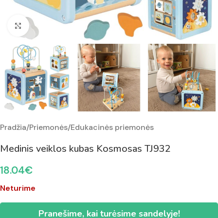
Padidinti nuotrauką
Pradžia
/
Priemonės
/
Edukacinės priemonės
Medinis veiklos kubas Kosmosas TJ932
18.04
€
Neturime
Pranešime, kai turėsime sandelyje!