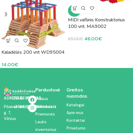
-29%
MIDI vaflinis Konstruktorius
100 vnt. MA9002
46.00
€
65.00
€
Kaladėlės 200 vnt WD95004
14.00
€
Parduotuvė
Greitos
nuorodos
ADRESAS:
TELEFONAS:
EL. PAŠTAS:
Vidaus
Katalogai
inventorius
Piliakalnio
+37067350054
info@kodelciukas.lt
g. 7,
Apie mus
Priemonės
Vilnius
Kontaktai
Lauko
Privatumo
inventorius