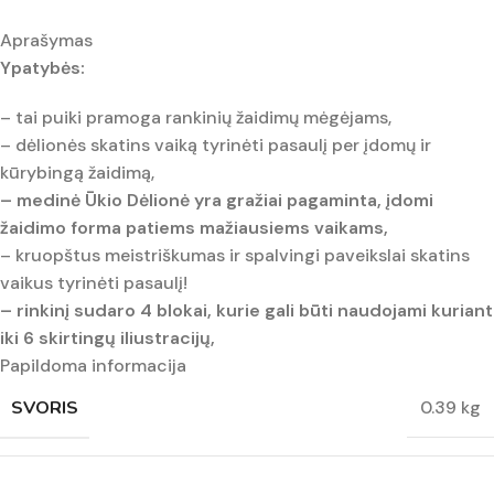
Aprašymas
Ypatybės:
– tai puiki pramoga rankinių žaidimų mėgėjams,
– dėlionės skatins vaiką tyrinėti pasaulį per įdomų ir
kūrybingą žaidimą,
– medinė Ūkio Dėlionė yra gražiai pagaminta, įdomi
žaidimo forma patiems mažiausiems vaikams,
– kruopštus meistriškumas ir spalvingi paveikslai skatins
vaikus tyrinėti pasaulį!
– rinkinį sudaro 4 blokai, kurie gali būti naudojami kuriant
iki 6 skirtingų iliustracijų,
Papildoma informacija
SVORIS
0.39 kg