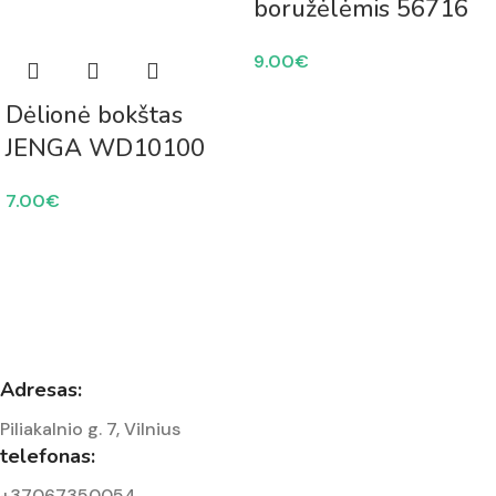
boružėlėmis 56716
9.00
€
Dėlionė bokštas
JENGA WD10100
7.00
€
Adresas:
Piliakalnio g. 7, Vilnius
telefonas:
+37067350054