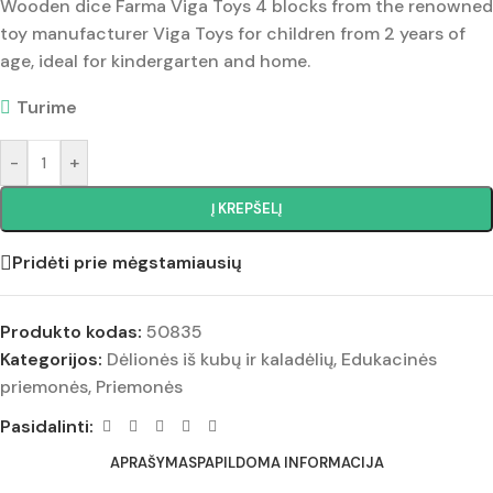
Wooden dice Farma Viga Toys 4 blocks from the renowned
toy manufacturer Viga Toys for children from 2 years of
age, ideal for kindergarten and home.
Turime
-
+
Į KREPŠELĮ
Pridėti prie mėgstamiausių
Produkto kodas:
50835
Kategorijos:
Dėlionės iš kubų ir kaladėlių
,
Edukacinės
priemonės
,
Priemonės
Pasidalinti:
APRAŠYMAS
PAPILDOMA INFORMACIJA