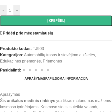
-
+
Į KREPŠELĮ
Pridėti prie mėgstamiausių
Produkto kodas:
TJ903
Kategorijos:
Automobilių trasos ir stovėjimo aikštelės
,
Edukacinės priemonės
,
Priemonės
Pasidalinti:
APRAŠYMAS
PAPILDOMA INFORMACIJA
Aprašymas
Šis
unikalus medinis rinkinys
yra tikras malonumas mažiems
kosmoso tyrinėtojams! Kosmoso stotis, suteikia valandų