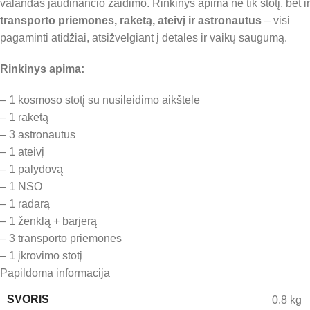
valandas jaudinančio žaidimo. Rinkinys apima ne tik stotį, bet ir
transporto priemones, raketą, ateivį ir astronautus
– visi
pagaminti atidžiai, atsižvelgiant į detales ir vaikų saugumą.
Rinkinys apima:
– 1 kosmoso stotį su nusileidimo aikštele
– 1 raketą
– 3 astronautus
– 1 ateivį
– 1 palydovą
– 1 NSO
– 1 radarą
– 1 ženklą + barjerą
– 3 transporto priemones
– 1 įkrovimo stotį
Papildoma informacija
SVORIS
0.8 kg