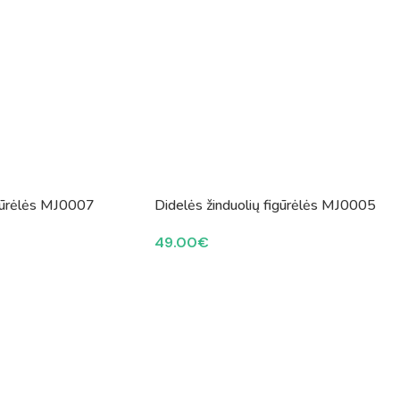
gūrėlės MJ0007
Didelės žinduolių figūrėlės MJ0005
49.00
€