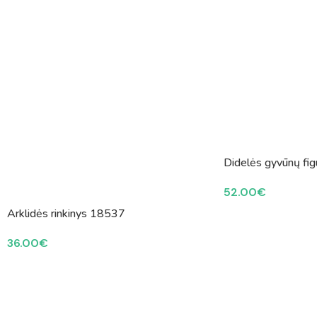
Didelės gyvūnų fi
52.00
€
Arklidės rinkinys 18537
36.00
€