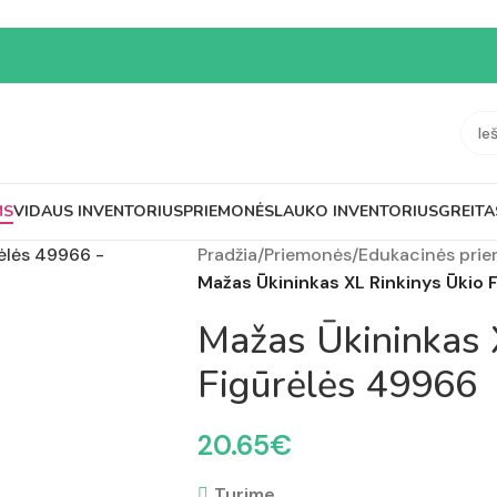
MS
VIDAUS INVENTORIUS
PRIEMONĖS
LAUKO INVENTORIUS
GREITA
Pradžia
/
Priemonės
/
Edukacinės pri
Mažas Ūkininkas XL Rinkinys Ūkio 
Mažas Ūkininkas 
Figūrėlės 49966
20.65
€
Turime