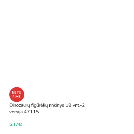
Ferma su figūr
NETU
RIME
21.92
€
Dinozaurų figūrėlių rinkinys 18 vnt.-2
versija 47115
5.17
€