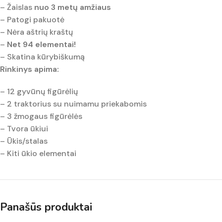
– Žaislas
nuo 3 metų amžiaus
– Patogi pakuotė
– Nėra aštrių kraštų
–
Net 94 elementai!
– Skatina kūrybiškumą
Rinkinys apima:
– 12 gyvūnų figūrėlių
– 2 traktorius su nuimamu priekabomis
– 3 žmogaus figūrėlės
– Tvora ūkiui
– Ūkis/stalas
– Kiti ūkio elementai
Panašūs produktai