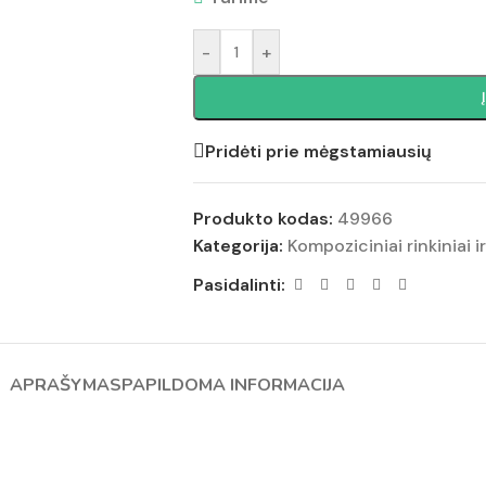
-
+
Pridėti prie mėgstamiausių
Produkto kodas:
49966
Kategorija:
Kompoziciniai rinkiniai ir
Pasidalinti:
APRAŠYMAS
PAPILDOMA INFORMACIJA