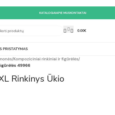
KATALOGAI
APIE MUS
KONTAKTAI
0.00
€
S PRISTATYMAS
emonės
/
Kompoziciniai rinkiniai ir figūrėlės
/
Figūrėlės 49966
XL Rinkinys Ūkio