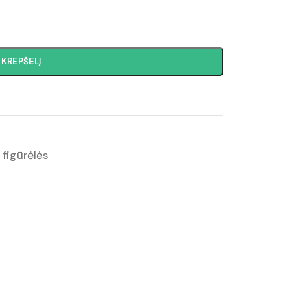
Į KREPŠELĮ
 figūrėlės