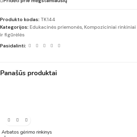
Pridėti prie mėgstamiausių
Produkto kodas:
TK144
Kategorijos:
Edukacinės priemonės
,
Kompoziciniai rinkiniai
ir figūrėlės
Pasidalinti:
Panašūs produktai
Arbatos gėrimo rinkinys