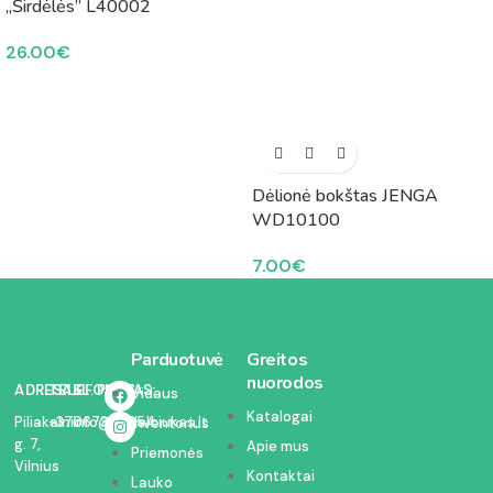
„Širdėlės” L40002
26.00
€
Dėlionė bokštas JENGA
WD10100
7.00
€
Parduotuvė
Greitos
nuorodos
ADRESAS:
TELEFONAS:
EL. PAŠTAS:
Vidaus
Katalogai
Piliakalnio
+37067350054
info@kodelciukas.lt
inventorius
g. 7,
Apie mus
Priemonės
Vilnius
Kontaktai
Lauko