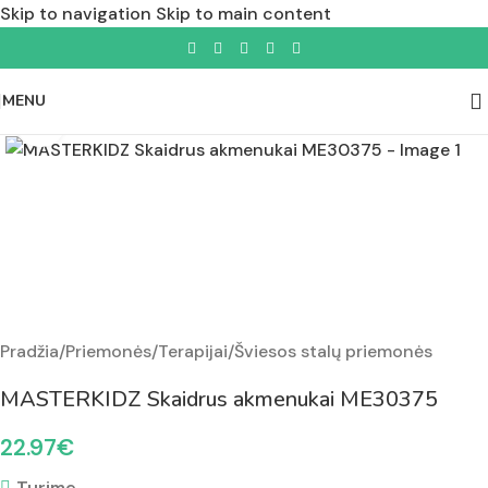
Skip to navigation
Skip to main content
MENU
Padidinti nuotrauką
Pradžia
/
Priemonės
/
Terapijai
/
Šviesos stalų priemonės
MASTERKIDZ Skaidrus akmenukai ME30375
22.97
€
Turime