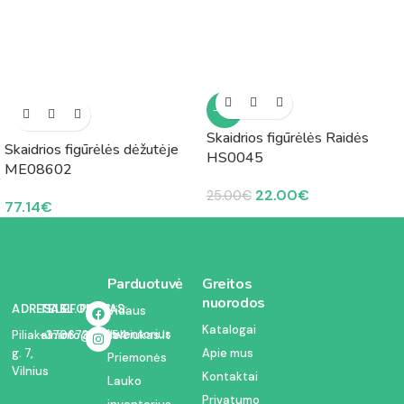
-12%
Skaidrios figūrėlės Raidės
Skaidrios figūrėlės dėžutėje
HS0045
ME08602
22.00
€
25.00
€
77.14
€
Parduotuvė
Greitos
nuorodos
ADRESAS:
TELEFONAS:
EL. PAŠTAS:
Vidaus
Katalogai
inventorius
Piliakalnio
+37067350054
info@kodelciukas.lt
g. 7,
Apie mus
Priemonės
Vilnius
Kontaktai
Lauko
Privatumo