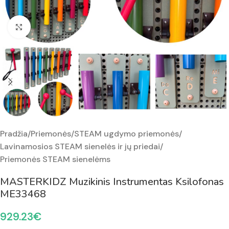
Padidinti nuotrauką
Pradžia
/
Priemonės
/
STEAM ugdymo priemonės
/
Lavinamosios STEAM sienelės ir jų priedai
/
Priemonės STEAM sienelėms
MASTERKIDZ Muzikinis Instrumentas Ksilofonas
ME33468
929.23
€