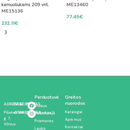
kamuoliukams 209 vnt.
ME13460
ME15136
77.45
€
232.11
€
Parduotuvė
Greitos
nuorodos
ADRESAS:
TELEFONAS:
EL. PAŠTAS:
Vidaus
Katalogai
Piliakalnio
+37067350054
info@kodelciukas.lt
inventorius
g. 7,
Apie mus
Priemonės
Vilnius
Kontaktai
Lauko