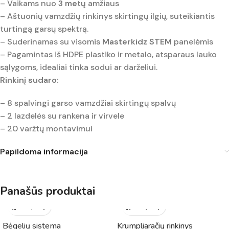
– Vaikams nuo
3 metų
amžiaus
– Aštuonių vamzdžių rinkinys skirtingų ilgių, suteikiantis
turtingą garsų spektrą.
– Suderinamas su visomis
Masterkidz
STEM
panelėmis
– Pagamintas iš HDPE plastiko ir metalo, atsparaus lauko
sąlygoms, idealiai tinka sodui ar darželiui.
Rinkinį sudaro:
– 8 spalvingi garso vamzdžiai skirtingų spalvų
– 2 lazdelės su rankena ir virvele
– 20 varžtų montavimui
Papildoma informacija
Panašūs produktai
Bėgelių sistema
Krumpliaračių rinkinys